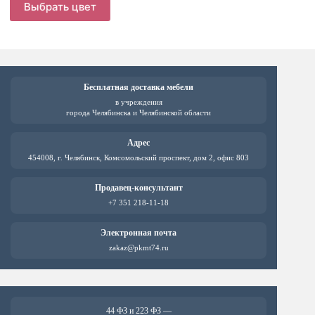
Выбрать цвет
Выб
составляла
товар
товар
11579 ₽.
имеет
имеет
14473 ₽.
несколько
нескол
вариаций.
вариац
Опции
Опции
можно
можно
выбрать
выбрат
Бесплатная доставка мебели
на
на
в учреждения
странице
страни
города Челябинска и Челябинской области
товара.
товара.
Адрес
454008, г. Челябинск, Комсомольский проспект, дом 2, офис 803
Продавец-консультант
+7 351 218-11-18
Электронная почта
zakaz@pkmt74.ru
44 ФЗ и 223 ФЗ —