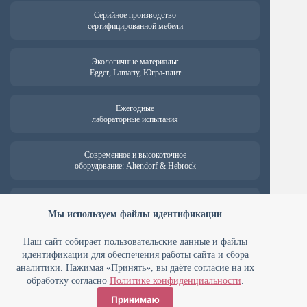
Серийное производство
сертифицированной мебели
Экологичные материалы:
Egger, Lamarty, Югра-плит
Ежегодные
лабораторные испытания
Современное и высокоточное
оборудование: Altendorf & Hebrock
Гарантия на продукцию —
от 18 месяцев
Мы используем файлы идентификации
Наш сайт собирает пользовательские данные и файлы
идентификации для обеспечения работы сайта и сбора
аналитики. Нажимая «Принять», вы даёте согласие на их
ООО ПК «Мебельные технологии» ИНН 7448127394 ОГРН
1107448022738
обработку согласно
Политике конфиденциальности
.
Юридический адрес: 454008 г. Челябинск, Комсомольский проспект,
Принимаю
д. 2