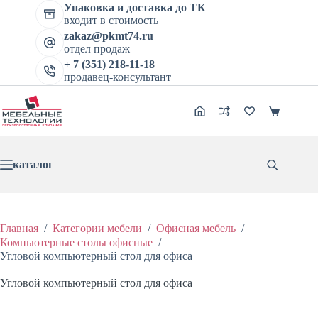
цена
цена:
Перейти
имеет
Упаковка и доставка до ТК
составляла
16220 ₽.
к
несколь
входит в стоимость
20275 ₽.
сути
вариаци
zakaz@pkmt74.ru
Опции
отдел продаж
можно
+ 7 (351) 218-11-18
выбрат
продавец-консультант
на
страниц
товара.
Корзина
каталог
Главная
/
Категории мебели
/
Офисная мебель
/
Компьютерные столы офисные
/
Угловой компьютерный стол для офиса
Угловой компьютерный стол для офиса