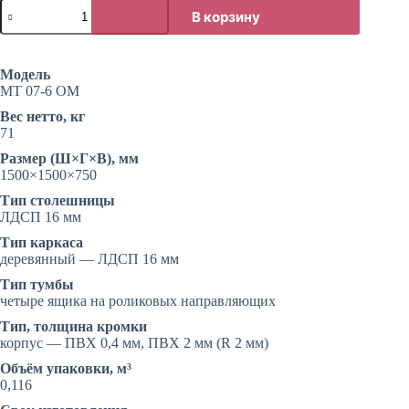
Количество
В корзину
товара
Угловой
компьютерный
стол
Модель
для
МТ 07-6 ОМ
офиса
Вес нетто, кг
71
Размер (Ш×Г×В), мм
1500×1500×750
Тип столешницы
ЛДСП 16 мм
Тип каркаса
деревянный — ЛДСП 16 мм
Тип тумбы
четыре ящика на роликовых направляющих
Тип, толщина кромки
корпус — ПВХ 0,4 мм, ПВХ 2 мм (R 2 мм)
Объём упаковки, м³
0,116