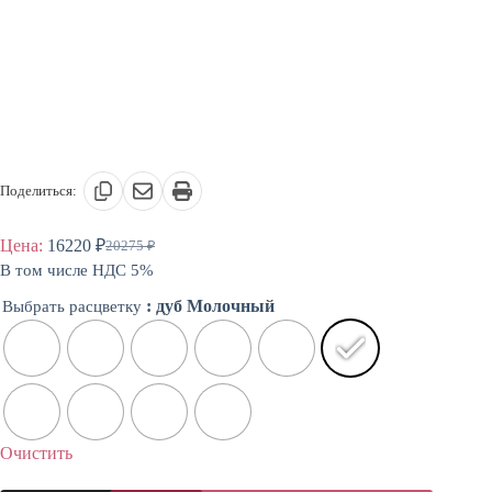
Поделиться:
Цена:
16220
₽
20275
₽
Первоначальная
Текущая
В том числе НДС 5%
цена
цена:
составляла
16220 ₽.
: дуб Молочный
Выбрать расцветку
20275 ₽.
Очистить