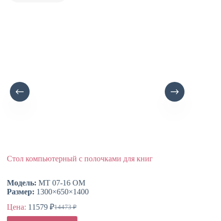
Стол компьютерный с полочками для книг
Стол р
Модель:
МТ 07-16 ОМ
Модел
Размер:
1300×650×1400
Размер
Цена:
11579
₽
Цена:
14473
₽
Первоначальная
Текущая
цена
цена:
Этот
Этот