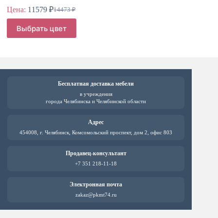
Цена:
11579
₽
Цена:
14473
₽
Первоначальная
Текущая
цена
цена:
Этот
Этот
Выбрать цвет
Выб
составляла
товар
товар
11579 ₽.
имеет
имеет
14473 ₽.
несколько
нескол
вариаций.
вариац
Опции
Опции
можно
можно
выбрать
выбрат
Бесплатная доставка мебели
на
на
в учреждения
странице
страни
города Челябинска и Челябинской области
товара.
товара.
Адрес
454008, г. Челябинск, Комсомольский проспект, дом 2, офис 803
Продавец-консультант
+7 351 218-11-18
Электронная почта
zakaz@pkmt74.ru