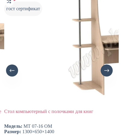
гост сертификат
гост 
Стол компьютерный с полочками для книг
Стол к
Модель:
МТ 07-16 ОМ
Модел
Размер:
1300×650×1400
Размер