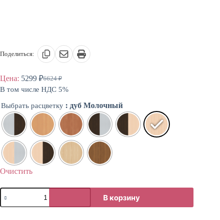
Поделиться:
Цена:
5299
₽
6624
₽
Первоначальная
Текущая
В том числе НДС 5%
цена
цена:
составляла
5299 ₽.
: дуб Молочный
Выбрать расцветку
6624 ₽.
Очистить
Количество
В корзину
товара
Стол
для