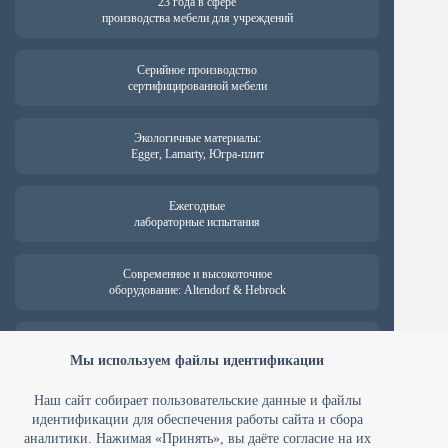
23 года в сфере
производства мебели для учреждений
Серийное производство
сертифицированной мебели
Экологичные материалы:
Egger, Lamarty, Югра-плит
Ежегодные
лабораторные испытания
Современное и высокоточное
оборудование: Altendorf & Hebrock
Гарантия на продукцию —
от 18 месяцев
Мы используем файлы идентификации
Наш сайт собирает пользовательские данные и файлы
идентификации для обеспечения работы сайта и сбора
аналитики. Нажимая «Принять», вы даёте согласие на их
ООО ПК «Мебельные технологии» ИНН 7448127394 ОГРН