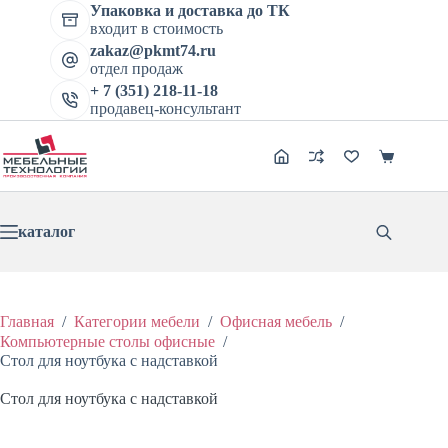
цена
цена:
Перейти
имеет
Упаковка и доставка до ТК
составляла
5299 ₽.
к
несколько
входит в стоимость
6624 ₽.
сути
вариаций.
zakaz@pkmt74.ru
Опции
отдел продаж
можно
+ 7 (351) 218-11-18
выбрать
продавец-консультант
на
странице
товара.
Корзина
каталог
Главная
/
Категории мебели
/
Офисная мебель
/
Компьютерные столы офисные
/
Стол для ноутбука с надставкой
Стол для ноутбука с надставкой