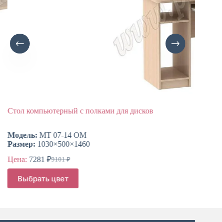
Стол компьютерный с полками для дисков
Стол к
Модель:
МТ 07-14 ОМ
Модел
Размер:
1030×500×1460
Размер
Цена:
7281
₽
Цена:
9101
₽
Первоначальная
Текущая
цена
цена:
Этот
Этот
Выбрать цвет
Выб
составляла
товар
товар
7281 ₽.
имеет
имеет
9101 ₽.
несколько
нескол
вариаций.
вариац
Опции
Опции