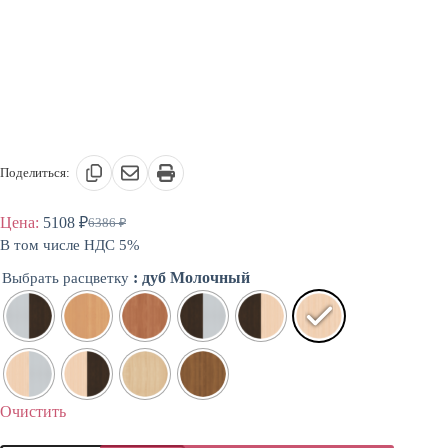
Поделиться:
Цена:
5108
₽
6386
₽
Первоначальная
Текущая
В том числе НДС 5%
цена
цена:
составляла
5108 ₽.
: дуб Молочный
Выбрать расцветку
6386 ₽.
Очистить