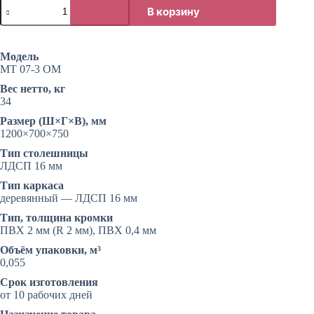
Количество
В корзину
товара
Стол
офисный
с
Модель
подставкой
МТ 07-3 ОМ
под
системный
Вес нетто, кг
блок
34
Размер (Ш×Г×В), мм
1200×700×750
Тип столешницы
ЛДСП 16 мм
Тип каркаса
деревянный — ЛДСП 16 мм
Тип, толщина кромки
ПВХ 2 мм (R 2 мм), ПВХ 0,4 мм
Объём упаковки, м³
0,055
Срок изготовления
от 10 рабочих дней