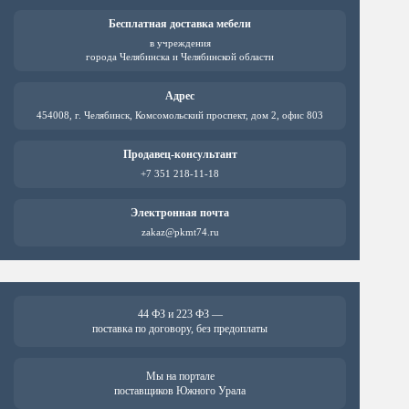
можно
можно
выбрать
выбрат
Бесплатная доставка мебели
на
на
в учреждения
странице
страни
города Челябинска и Челябинской области
товара.
товара.
Адрес
454008, г. Челябинск, Комсомольский проспект, дом 2, офис 803
Продавец-консультант
+7 351 218-11-18
Электронная почта
zakaz@pkmt74.ru
44 ФЗ и 223 ФЗ —
поставка по договору, без предоплаты
Мы на портале
поставщиков Южного Урала