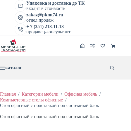
цена
цена:
Перейти
имеет
Упаковка и доставка до ТК
составляла
5108 ₽.
к
несколь
входит в стоимость
6386 ₽.
сути
вариаци
zakaz@pkmt74.ru
Опции
отдел продаж
можно
+ 7 (351) 218-11-18
выбрат
продавец-консультант
на
страниц
товара.
Корзина
каталог
Главная
/
Категории мебели
/
Офисная мебель
/
Компьютерные столы офисные
/
Стол офисный с подставкой под системный блок
Стол офисный с подставкой под системный блок