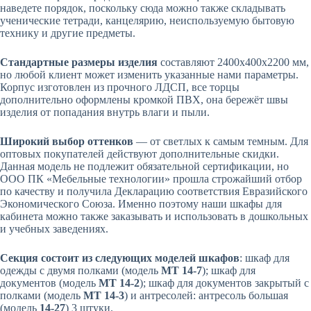
наведете порядок, поскольку сюда можно также складывать
ученические тетради, канцелярию, неиспользуемую бытовую
технику и другие предметы.
Стандартные размеры изделия
составляют 2400х400х2200 мм,
но любой клиент может изменить указанные нами параметры.
Корпус изготовлен из прочного ЛДСП, все торцы
дополнительно оформлены кромкой ПВХ, она бережёт швы
изделия от попадания внутрь влаги и пыли.
Широкий выбор оттенков
— от светлых к самым темным. Для
оптовых покупателей действуют дополнительные скидки.
Данная модель не подлежит обязательной сертификации, но
ООО ПК «Мебельные технологии» прошла строжайший отбор
по качеству и получила Декларацию соответствия Евразийского
Экономического Союза. Именно поэтому наши шкафы для
кабинета можно также заказывать и использовать в дошкольных
и учебных заведениях.
Секция состоит из следующих моделей шкафов
: шкаф для
одежды с двумя полками (модель
МТ 14-7
); шкаф для
документов (модель
МТ 14-2
); шкаф для документов закрытый с
полками (модель
МТ 14-3
) и антресолей: антресоль большая
(модель
14-27
) 3 штуки.