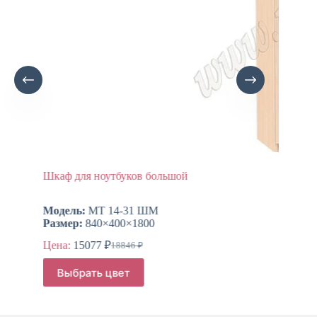
Шкаф для ноутбуков большой
Шка
Модель:
МТ 14-31 ШМ
Мод
Размер:
840×400×1800
Раз
Цена:
15077
₽
Цен
18846
₽
Первоначальная
Текущая
цена
цена:
Этот
Это
Выбрать цвет
В
составляла
товар
това
15077 ₽.
имеет
име
18846 ₽.
несколько
неск
вариаций.
вар