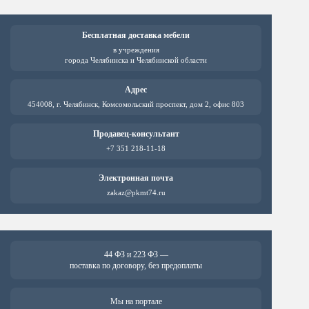
Опции
Опц
можно
мож
выбрать
выб
Бесплатная доставка мебели
на
на
в учреждения
странице
стр
города Челябинска и Челябинской области
товара.
това
Адрес
454008, г. Челябинск, Комсомольский проспект, дом 2, офис 803
Продавец-консультант
+7 351 218-11-18
Электронная почта
zakaz@pkmt74.ru
44 ФЗ и 223 ФЗ —
поставка по договору, без предоплаты
Мы на портале