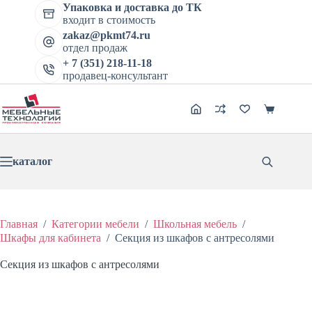
цена
цена:
Перейти
имеет
Упаковка и доставка до ТК
составляла
34588 ₽.
к
несколько
входит в стоимость
40691 ₽.
сути
вариаций.
zakaz@pkmt74.ru
Опции
отдел продаж
можно
+ 7 (351) 218-11-18
выбрать
продавец-консультант
на
странице
товара.
Корзина
каталог
Главная
/
Категории мебели
/
Школьная мебель
/
Шкафы для кабинета
/
Секция из шкафов с антресолями
Секция из шкафов с антресолями