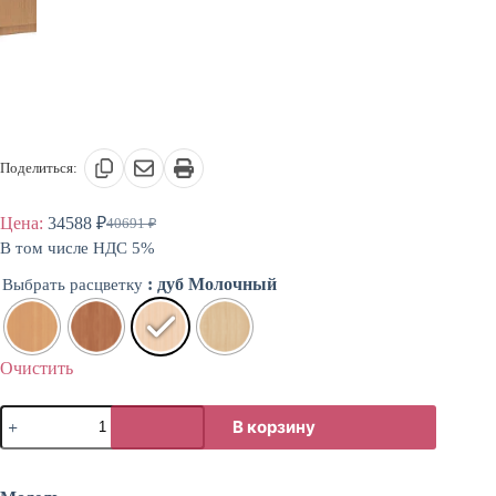
Поделиться:
Цена:
34588
₽
40691
₽
Первоначальная
Текущая
В том числе НДС 5%
цена
цена:
составляла
34588 ₽.
: дуб Молочный
Выбрать расцветку
40691 ₽.
Очистить
Количество
В корзину
товара
Секция
из
шкафов