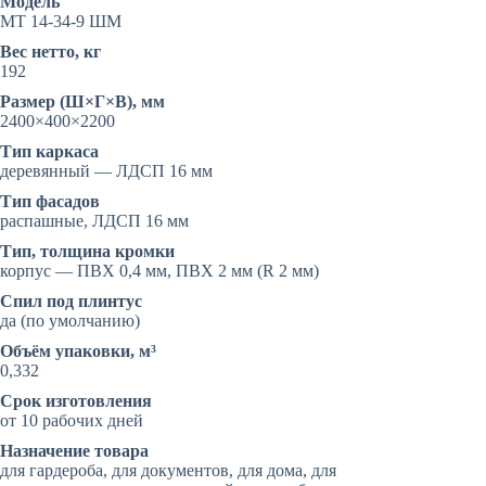
Модель
с
МТ 14-34-9 ШМ
антресолями
Вес нетто, кг
192
Размер (Ш×Г×В), мм
2400×400×2200
Тип каркаса
деревянный — ЛДСП 16 мм
Тип фасадов
распашные, ЛДСП 16 мм
Тип, толщина кромки
корпус — ПВХ 0,4 мм, ПВХ 2 мм (R 2 мм)
Спил под плинтус
да (по умолчанию)
Объём упаковки, м³
0,332
Срок изготовления
от 10 рабочих дней
Назначение товара
для гардероба, для документов, для дома, для