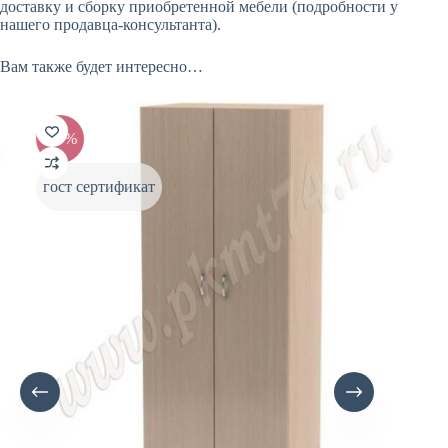
доставку и сборку приобретенной мебели (подробности у
нашего продавца-консультанта).
Вам также будет интересно…
-20%
-20
гост сертификат
гост