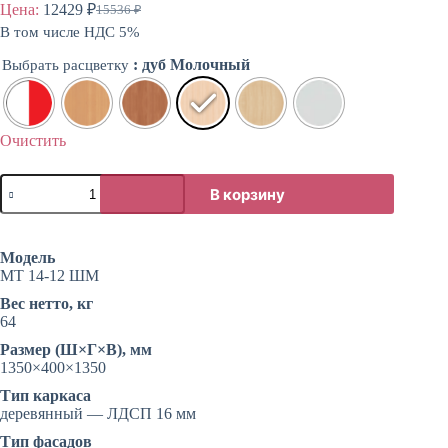
Цена:
12429
₽
15536
₽
Первоначальная
Текущая
В том числе НДС 5%
цена
цена:
составляла
12429 ₽.
: дуб Молочный
Выбрать расцветку
15536 ₽.
Очистить
Количество
В корзину
товара
Шкаф
с
тремя
Модель
фасадами
МТ 14-12 ШМ
Вес нетто, кг
64
Размер (Ш×Г×В), мм
1350×400×1350
Тип каркаса
деревянный — ЛДСП 16 мм
Тип фасадов