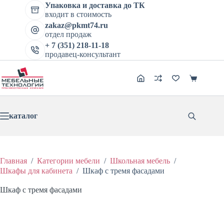
Перейти
Упаковка и доставка до ТК
Шкаф с тремя фасадами
к
входит в стоимость
Цена:
В корзину
Этот
сути
zakaz@pkmt74.ru
12429
₽
15536
₽
товар
Первоначальная
Текущая
отдел продаж
имеет
цена
цена:
+ 7 (351) 218-11-18
несколько
составляла
12429 ₽.
продавец-консультант
вариаций.
15536 ₽.
Опции
можно
Корзина
выбрать
на
странице
товара.
каталог
Главная
/
Категории мебели
/
Школьная мебель
/
Шкафы для кабинета
/
Шкаф с тремя фасадами
Шкаф с тремя фасадами