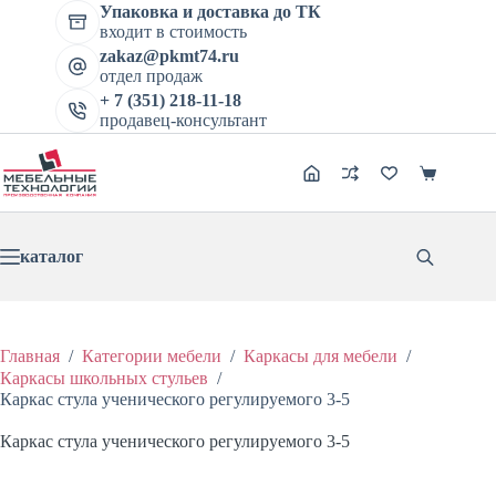
Перейти
Упаковка и доставка до ТК
Каркас стула ученического регулируемого 3-5
к
входит в стоимость
В корзину
сути
Цена:
839
₽
1118
₽
zakaz@pkmt74.ru
Первоначальная
Текущая
отдел продаж
цена
цена:
составляла
+ 7 (351) 218-11-18
839 ₽.
продавец-консультант
1118 ₽.
Корзина
каталог
Главная
/
Категории мебели
/
Каркасы для мебели
/
Каркасы школьных стульев
/
Каркас стула ученического регулируемого 3-5
Каркас стула ученического регулируемого 3-5