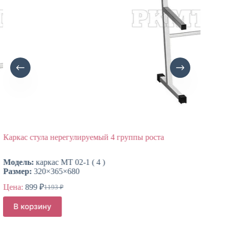
Каркас стула нерегулируемый 4 группы роста
Каркас
Модель:
каркас МТ 02-1 ( 4 )
Модел
Размер:
320×365×680
Размер
Цена:
899
₽
Цена:
1193
₽
Первоначальная
Текущая
цена
цена:
В корзину
В к
составляла
899 ₽.
1193 ₽.