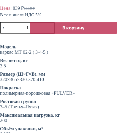
Цена:
839
₽
1118
₽
Первоначальная
Текущая
В том числе НДС 5%
цена
цена:
составляла
839 ₽.
Количество
1118 ₽.
В корзину
товара
Каркас
стула
ученического
Модель
регулируемого
каркас МТ 02-2 ( 3-4-5 )
3-
5
Вес нетто, кг
3.5
Размер (Ш×Г×В), мм
320×365×330-370-410
Покраска
полимерная-порошковая «PULVER»
Ростовая группа
3–5 (Третья–Пятая)
Максимальная нагрузка, кг
200
Объём упаковки, м³