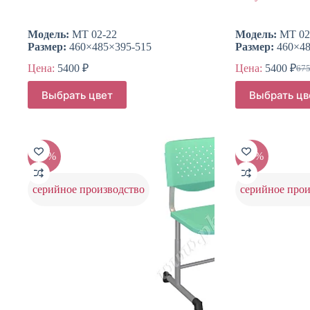
Модель:
МТ 02-22
Модель:
МТ 02
Размер:
460×485×395-515
Размер:
460×48
Цена:
5400
₽
Цена:
5400
₽
67
Пер
Тек
цен
цен
Этот
Этот
Выбрать цвет
Выбрать цв
сос
товар
товар
540
имеет
имеет
675
несколько
несколько
вариаций.
вариаций.
Опции
Опции
-20%
-20%
можно
можно
выбрать
выбрать
на
на
серийное производство
серийное прои
странице
странице
товара.
товара.