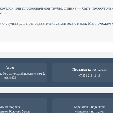
круглой или плоскоовальной трубы, спинка — быть прямоуголь
ера.
ию стульев для преподавателей, свяжитесь с нами. Мы поможем 
Адрес
Продавец-консультант
ск, Комсомольский проспект, дом 2,
+7 351 218-11-18
офис 803
Мы на портале
Бережная и надёжная
щиков Южного Урала
упаковка и погрузка