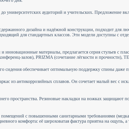
бочего дня.
 до университетских аудиторий и учительских. Предложение вкл
сдержанного дизайна и надёжной конструкции, подходит для л
одходящий для стандартных классов. Эти модели доступны с от
н и инновационные материалы, предлагается серия стульев с п
онференц-залов), PRIZMA (сочетание лёгкости и прочности), T
го сидения обеспечивает оптимальную поддержку спины даже п
ркас из антикоррозийных сплавов. Он сочетает малый вес с ис
него пространства. Резиновые накладки на ножках защищают п
 помещений с повышенными санитарными требованиями (медкаби
дневного комфорта: её шероховатая фактура приятна на ощупь, а