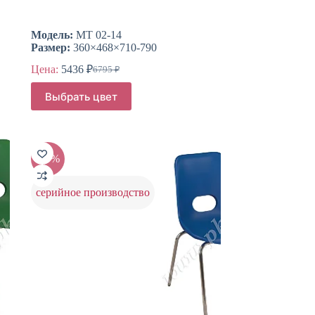
Модель:
МТ 02-14
Размер:
360×468×710-790
Цена:
5436
₽
6795
₽
Первоначальная
Текущая
цена
цена:
Этот
Выбрать цвет
составляла
товар
5436 ₽.
имеет
6795 ₽.
несколько
вариаций.
Опции
-20%
можно
выбрать
на
серийное производство
странице
товара.