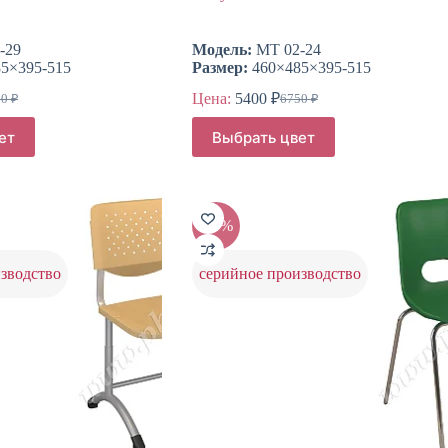
-29
Модель:
МТ 02-24
5×395-515
Размер:
460×485×395-515
Цена:
5400
₽
50
₽
6750
₽
воначальная
ущая
Первоначальная
Текущая
а
а:
цена
цена:
Этот
ет
Выбрать цвет
тавляла
составляла
товар
0 ₽.
5400 ₽.
имеет
0 ₽.
6750 ₽.
несколько
вариаций.
Опции
-20%
можно
выбрать
на
зводство
серийное производство
странице
товара.