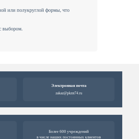
ной или полукруглой формы, что
с выбором.
Электронная почта
zakaz@pkmt74.ru
Более 600 учреждений
в числе наших постоянных клиентов