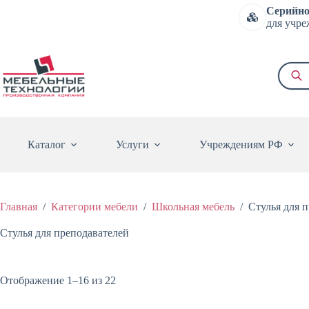
Перейти
Серийно
к
для учре
сути
Поиск
товаро
Каталог
Услуги
Учреждениям РФ
Главная
/
Категории мебели
/
Школьная мебель
/
Стулья для 
Стулья для преподавателей
Цены:
Отображение 1–16 из 22
по
возрастанию