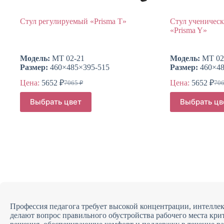
Стул регулируемый «Prisma T»
Стул ученичес
«Prisma Y»
Модель:
МТ 02-21
Модель:
МТ 02
Размер:
460×485×395-515
Размер:
460×48
Цена:
5652
₽
Цена:
5652
₽
7065
₽
70
Первоначальная
Текущая
Пер
Тек
цена
цена:
цен
цен
Этот
Этот
Выбрать цвет
Выбрать цв
составляла
сос
товар
товар
5652 ₽.
565
имеет
имеет
7065 ₽.
706
несколько
несколько
вариаций.
вариаций.
Опции
Опции
можно
можно
выбрать
выбрать
на
на
странице
странице
товара.
товара.
Профессия педагога требует высокой концентрации, интеллек
делают вопрос правильного обустройства рабочего места кр