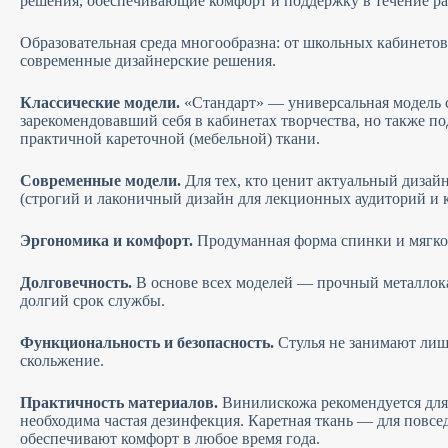
решения, обеспечивающие комфорт и поддержку в течение ра
Образовательная среда многообразна: от школьных кабинетов
современные дизайнерские решения.
Классические модели.
«Стандарт» — универсальная модель 
зарекомендовавший себя в кабинетах творчества, но также п
практичной кареточной (мебельной) ткани.
Современные модели.
Для тех, кто ценит актуальный дизай
(строгий и лаконичный дизайн для лекционных аудиторий и к
Эргономика и комфорт.
Продуманная форма спинки и мягко
Долговечность.
В основе всех моделей — прочный металлока
долгий срок службы.
Функциональность и безопасность.
Стулья не занимают лиш
скольжение.
Практичность материалов.
Винилискожа рекомендуется для
необходима частая дезинфекция. Каретная ткань — для повсе
обеспечивают комфорт в любое время года.