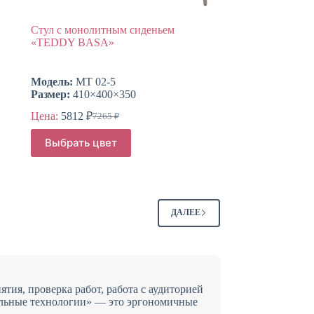
Стул с монолитным сиденьем
«TEDDY BASA»
Модель:
МТ 02-5
Размер:
410×400×350
Цена:
5812
₽
7265
₽
Первоначальная
Текущая
цена
цена:
Этот
Выбрать цвет
составляла
товар
5812 ₽.
имеет
7265 ₽.
несколько
вариаций.
Опции
можно
ДАЛЕЕ
выбрать
на
странице
товара.
тия, проверка работ, работа с аудиторией
бельные технологии» — это эргономичные