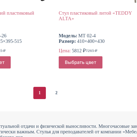
кий пластиковый
Стул пластиковый литой «TEDDY
ALTA»
-26
Модель:
МТ 02-4
5×395-515
Размер:
410×400×430
Цена:
5812
₽
65
₽
7265
₽
воначальная
ущая
Первоначальная
Текущая
а
а:
цена
цена:
Этот
ет
Выбрать цвет
тавляла
составляла
товар
2 ₽.
5812 ₽.
имеет
5 ₽.
7265 ₽.
несколько
вариаций.
Опции
можно
1
2
выбрать
на
странице
товара.
туальной отдачи и физической выносливости. Многочасовые заня
итически важным. Стулья для преподавателей от компании «Ме