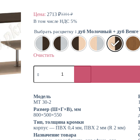
Цена:
2713
₽
3391
₽
Первоначальная
Текущая
В том числе НДС 5%
цена
цена:
составляла
2713 ₽.
: дуб Молочный + дуб Венге
Выбрать расцветку
3391 ₽.
Очистить
Количество
товара
Журнальный
стол
G
Модель
МТ 30-2
Размер (Ш×Г×В), мм
800×500×550
Тип, толщина кромки
корпус — ПВХ 0,4 мм, ПВХ 2 мм (R 2 мм)
Назначение товара