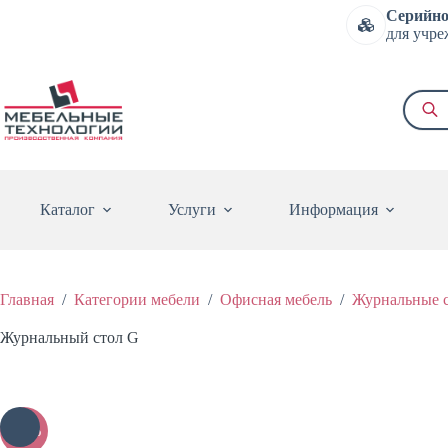
Перейти
Серийно
к
для учре
сути
Поиск
товаро
Каталог
Услуги
Информация
Главная
/
Категории мебели
/
Офисная мебель
/
Журнальные 
Журнальный стол G
-20%