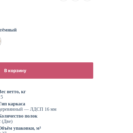
 тёмный
В корзину
Вес нетто, кг
15
Тип каркаса
деревянный — ЛДСП 16 мм
Количество полок
2 (Две)
Объём упаковки, м³