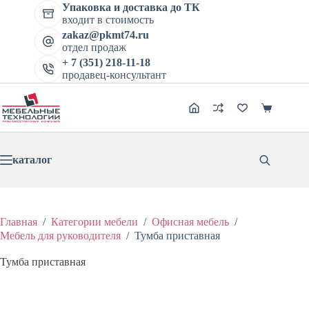
Перейти
Упаковка и доставка до ТК
Тумба приставная
к
входит в стоимость
Цена:
В корзину
сути
zakaz@pkmt74.ru
4605
₽
5756
₽
Первоначальная
Текущая
отдел продаж
цена
цена:
+ 7 (351) 218-11-18
составляла
4605 ₽.
продавец-консультант
5756 ₽.
Корзина
каталог
Главная
/
Категории мебели
/
Офисная мебель
/
Мебель для руководителя
/
Тумба приставная
Тумба приставная