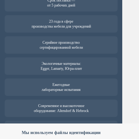
Срок поставки —
от 5 рабочих дней
23 года в сфере
производства мебели для учреждений
Серийное производство
сертифицированной мебели
Экологичные материалы:
Egger, Lamarty, Югра-плит
Ежегодные
лабораторные испытания
Современное и высокоточное
оборудование: Altendorf & Hebrock
Гарантия на продукцию —
от 18 месяцев
Мы используем файлы идентификации