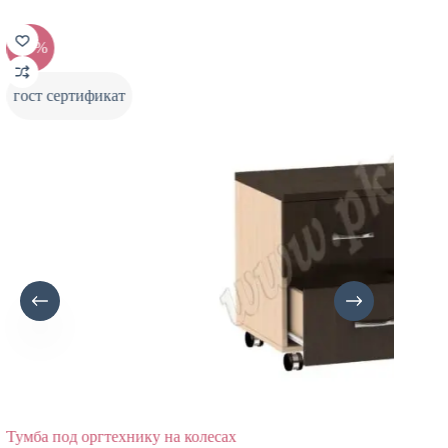
-20%
-20%
гост сертификат
серий
Тумба под оргтехнику на колесах
Брифин