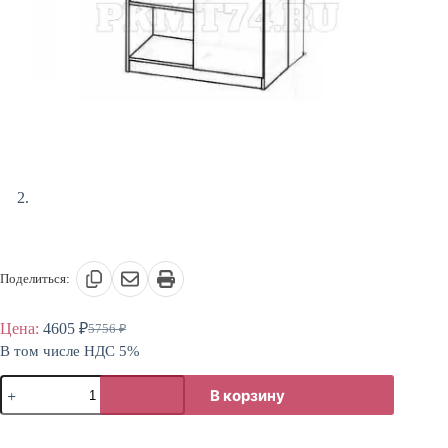
Поделиться:
Цена:
4605
₽
5756
₽
Первоначальная
Текущая
В том числе НДС 5%
цена
цена:
составляла
4605 ₽.
Количество
5756 ₽.
В корзину
товара
Тумба
приставная