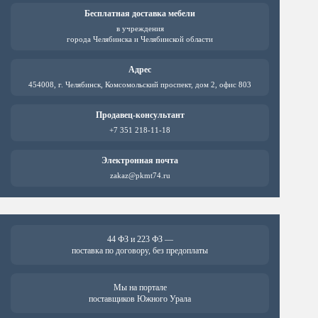
можно
можно
выбрать
выбрат
Бесплатная доставка мебели
на
на
в учреждения
странице
страни
города Челябинска и Челябинской области
товара.
товара.
Адрес
454008, г. Челябинск, Комсомольский проспект, дом 2, офис 803
Продавец-консультант
+7 351 218-11-18
Электронная почта
zakaz@pkmt74.ru
44 ФЗ и 223 ФЗ —
поставка по договору, без предоплаты
Мы на портале
поставщиков Южного Урала