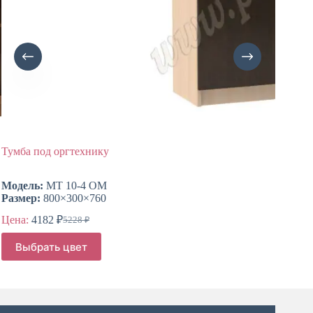
Тумба под оргтехнику
Тумба 
Модель:
МТ 10-4 ОМ
Модель
Размер:
800×300×760
Размер
Цена:
4182
₽
Цена:
1
5228
₽
Первоначальная
Текущая
цена
цена:
Этот
Этот
Выбрать цвет
Выб
составляла
товар
товар
4182 ₽.
имеет
имеет
5228 ₽.
несколько
несколь
вариаций.
вариаци
Опции
Опции