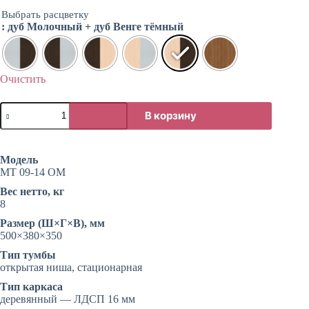
составляла
1410 ₽.
Выбрать расцветку
1762 ₽.
: дуб Молочный + дуб Венге тёмный
Очистить
Количество
В корзину
товара
Тумба
под
оргтехнику,
Модель
открытая
МТ 09-14 ОМ
без
полок
Вес нетто, кг
8
Размер (Ш×Г×В), мм
500×380×350
Тип тумбы
открытая ниша, стационарная
Тип каркаса
деревянный — ЛДСП 16 мм