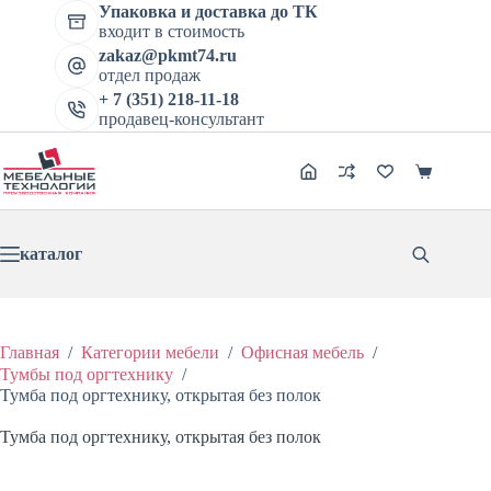
цена
цена:
Перейти
имеет
Упаковка и доставка до ТК
составляла
1410 ₽.
к
несколь
входит в стоимость
1762 ₽.
сути
вариаци
zakaz@pkmt74.ru
Опции
отдел продаж
можно
+ 7 (351) 218-11-18
выбрат
продавец-консультант
на
страниц
товара.
Корзина
каталог
Главная
/
Категории мебели
/
Офисная мебель
/
Тумбы под оргтехнику
/
Тумба под оргтехнику, открытая без полок
Тумба под оргтехнику, открытая без полок