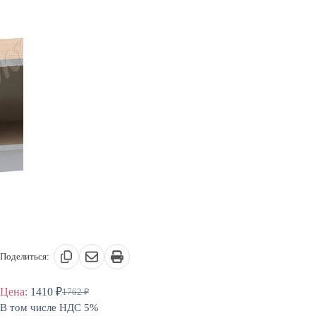
Поделиться:
Цена:
1410
₽
1762
₽
Первоначальная
Текущая
В том числе НДС 5%
цена
цена: