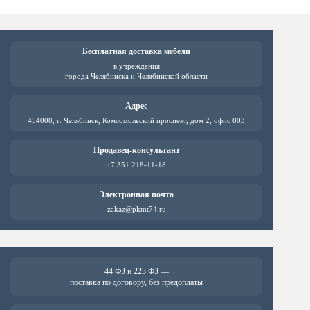
нескол
вариа
Опци
можн
выбра
Бесплатная доставка мебели
на
в учреждения
стран
города Челябинска и Челябинской области
товара
Адрес
454008, г. Челябинск, Комсомольский проспект, дом 2, офис 803
Продавец-консультант
+7 351 218-11-18
Электронная почта
zakaz@pkmt74.ru
44 ФЗ и 223 ФЗ —
поставка по договору, без предоплаты