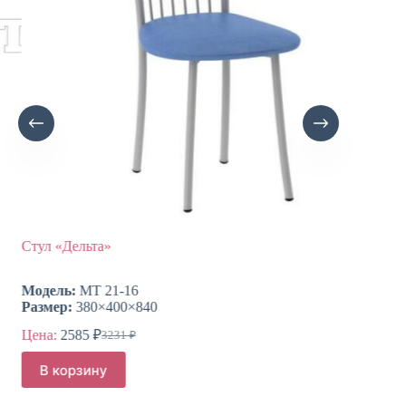
Стул «Дельта»
Стол 
Модель:
МТ 21-16
Модел
Размер:
380×400×840
Разме
Цена:
2585
₽
Цена:
3231
₽
Первоначальная
Текущая
цена
цена:
Этот
В корзину
Вы
составляла
товар
2585 ₽.
имеет
3231 ₽.