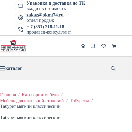
цена
цена:
Перейти
Упаковка и доставка до ТК
составляла
1530 ₽.
к
входит в стоимость
1913 ₽.
сути
zakaz@pkmt74.ru
отдел продаж
+ 7 (351) 218-11-18
продавец-консультант
Корзина
каталог
Главная
/
Категории мебели
/
Мебель для школьной столовой
/
Табуреты
/
Табурет мягкий классический
Табурет мягкий классический