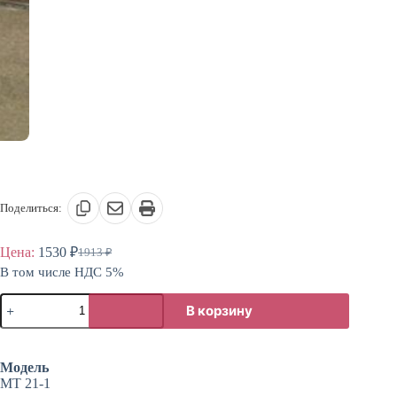
Поделиться:
Цена:
1530
₽
1913
₽
Первоначальная
Текущая
В том числе НДС 5%
цена
цена:
составляла
1530 ₽.
Количество
1913 ₽.
В корзину
товара
Табурет
мягкий
классический
Модель
МТ 21-1