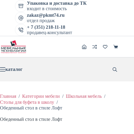
Перейти
Упаковка и доставка до ТК
Обеденный стол в стиле Лофт
к
входит в стоимость
В корзину
Этот
сути
Цена:
6504
₽
8130
₽
zakaz@pkmt74.ru
Первоначальная
Текущая
товар
отдел продаж
цена
цена:
имеет
составляла
+ 7 (351) 218-11-18
6504 ₽.
несколько
продавец-консультант
8130 ₽.
вариаций.
Опции
можно
Корзина
выбрать
на
странице
товара.
каталог
Главная
/
Категории мебели
/
Школьная мебель
/
Столы для буфета в школу
/
Обеденный стол в стиле Лофт
Обеденный стол в стиле Лофт