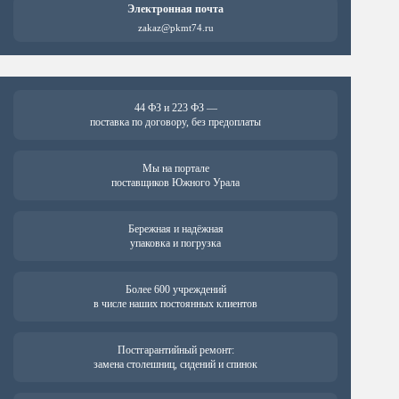
Электронная почта
zakaz@pkmt74.ru
44 ФЗ и 223 ФЗ —
поставка по договору, без предоплаты
Мы на портале
поставщиков Южного Урала
Бережная и надёжная
упаковка и погрузка
Более 600 учреждений
в числе наших постоянных клиентов
Постгарантийный ремонт:
замена столешниц, сидений и спинок