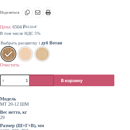
Поделиться:
Цена:
6504
₽
8130
₽
Первоначальная
Текущая
В том числе НДС 5%
цена
цена:
составляла
6504 ₽.
: дуб Вотан
Выбрать расцветку
8130 ₽.
Очистить
Количество
В корзину
товара
Обеденный
стол
в
Модель
стиле
МТ 20-12 ШМ
Лофт
Вес нетто, кг
29
Размер (Ш×Г×В), мм