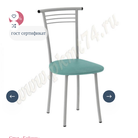
-20%
-20
гост сертификат
гост