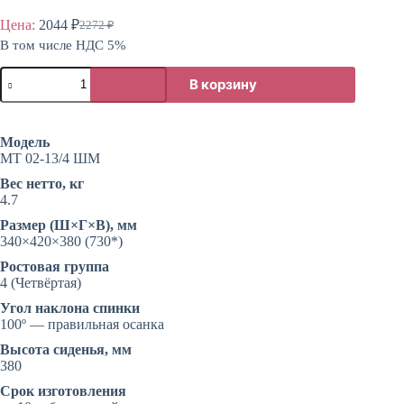
Цена:
2044
₽
2272
₽
Первоначальная
Текущая
В том числе НДС 5%
цена
цена:
составляла
2044 ₽.
Количество
2272 ₽.
В корзину
товара
Стул
ученический
4
Модель
группа
МТ 02-13/4 ШМ
роста
усиленный
Вес нетто, кг
4.7
Размер (Ш×Г×В), мм
340×420×380 (730*)
Ростовая группа
4 (Четвёртая)
Угол наклона спинки
100º — правильная осанка
Высота сиденья, мм
380
Срок изготовления