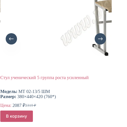
Стул ученический 5 группа роста усиленный
Стул уч
Модель:
МТ 02-13/5 ШМ
Модель
Размер:
380×440×420 (760*)
Размер
Цена:
2087
₽
Цена:
1
2319
₽
Первоначальная
Текущая
цена
цена:
В корзину
В ко
составляла
2087 ₽.
2319 ₽.