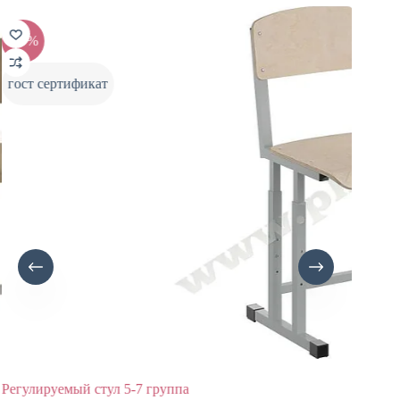
-10%
-10%
гост сертификат
гост с
Регулируемый стул 5-7 группа
Стул у