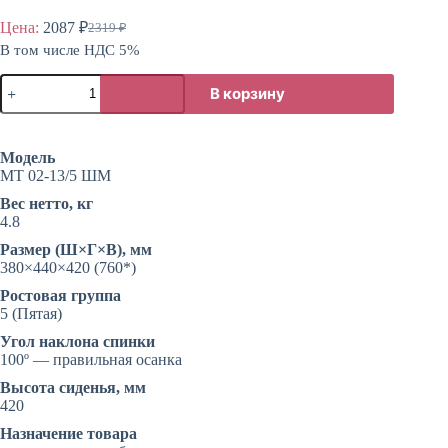
Цена:
2087
₽
2319
₽
Первоначальная
Текущая
В том числе НДС 5%
цена
цена:
составляла
2087 ₽.
Количество
2319 ₽.
В корзину
товара
Стул
ученический
5
Модель
группа
МТ 02-13/5 ШМ
роста
усиленный
Вес нетто, кг
4.8
Размер (Ш×Г×В), мм
380×440×420 (760*)
Ростовая группа
5 (Пятая)
Угол наклона спинки
100º — правильная осанка
Высота сиденья, мм
420
Назначение товара