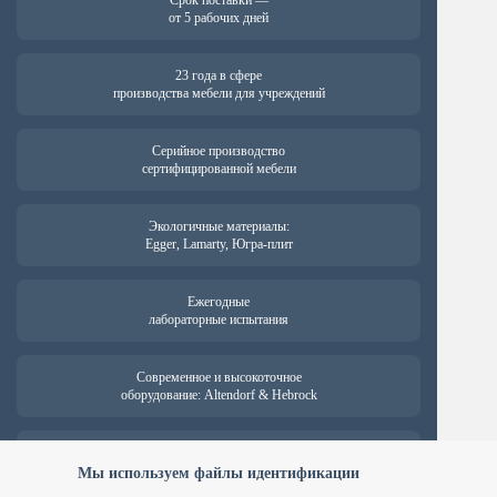
Срок поставки —
от 5 рабочих дней
23 года в сфере
производства мебели для учреждений
Серийное производство
сертифицированной мебели
Экологичные материалы:
Egger, Lamarty, Югра-плит
Ежегодные
лабораторные испытания
Современное и высокоточное
оборудование: Altendorf & Hebrock
Гарантия на продукцию —
от 18 месяцев
Мы используем файлы идентификации