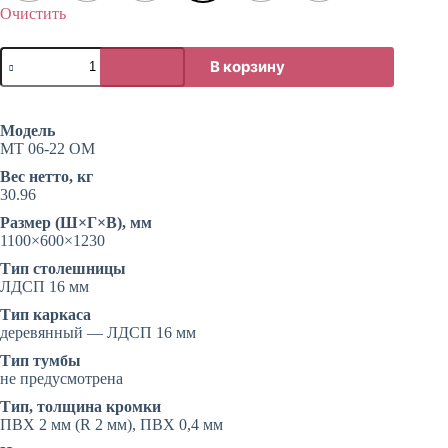
Очистить
Количество
В корзину
товара
Стол
для
оператора
Модель
колл-
МТ 06-22 ОМ
центра
Вес нетто, кг
30.96
Размер (Ш×Г×В), мм
1100×600×1230
Тип столешницы
ЛДСП 16 мм
Тип каркаса
деревянный — ЛДСП 16 мм
Тип тумбы
не предусмотрена
Тип, толщина кромки
ПВХ 2 мм (R 2 мм), ПВХ 0,4 мм