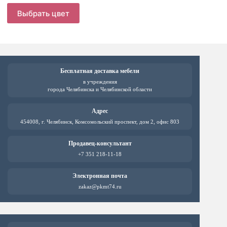
цена
цена:
Этот
Этот
Выбрать цвет
Выб
составляла
товар
товар
3907 ₽.
имеет
имеет
4883 ₽.
несколько
нескол
вариаций.
вариац
Опции
Опции
можно
можно
выбрать
выбрат
Бесплатная доставка мебели
на
на
в учреждения
странице
страни
города Челябинска и Челябинской области
товара.
товара.
Адрес
454008, г. Челябинск, Комсомольский проспект, дом 2, офис 803
Продавец-консультант
+7 351 218-11-18
Электронная почта
zakaz@pkmt74.ru