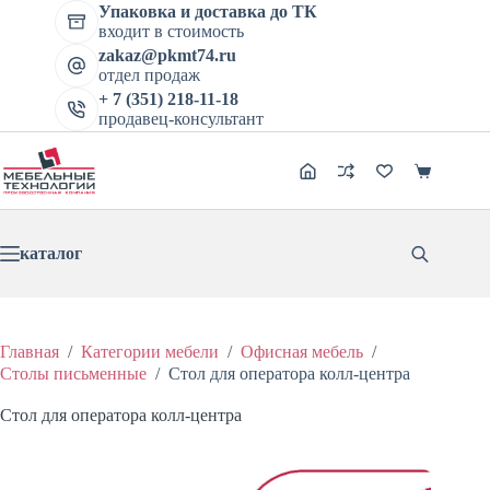
Перейти
Упаковка и доставка до ТК
Стол для оператора колл-центра
к
входит в стоимость
В корзину
Этот
сути
Цена:
5452
₽
6815
₽
zakaz@pkmt74.ru
Первоначальная
Текущая
товар
отдел продаж
цена
цена:
имеет
составляла
+ 7 (351) 218-11-18
5452 ₽.
несколько
продавец-консультант
6815 ₽.
вариаций.
Опции
можно
Корзина
выбрать
на
странице
товара.
каталог
Главная
/
Категории мебели
/
Офисная мебель
/
Столы письменные
/
Стол для оператора колл-центра
Стол для оператора колл-центра