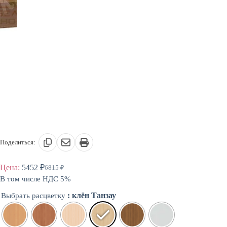
Поделиться:
Цена:
5452
₽
6815
₽
Первоначальная
Текущая
В том числе НДС 5%
цена
цена:
составляла
5452 ₽.
: клён Танзау
Выбрать расцветку
6815 ₽.