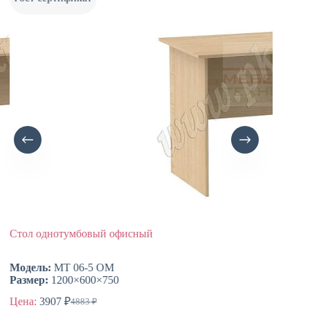
Стол однотумбовый офисный
Стол о
Модель:
МТ 06-5 ОМ
Модел
Размер:
1200×600×750
Размер
Цена:
3907
₽
Цена:
4883
₽
Первоначальная
Текущая