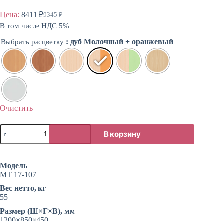
Цена:
8411
₽
9345
₽
Первоначальная
Текущая
В том числе НДС 5%
цена
цена:
составляла
8411 ₽.
: дуб Молочный + оранжевый
Выбрать расцветку
9345 ₽.
Очистить
Количество
В корзину
товара
Стол
для
Лего
Модель
МТ 17-107
Вес нетто, кг
55
Размер (Ш×Г×В), мм
1200×850×450