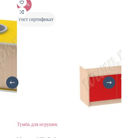
-10%
-1
гост сертификат
го
Тумба для игрушек
Игр