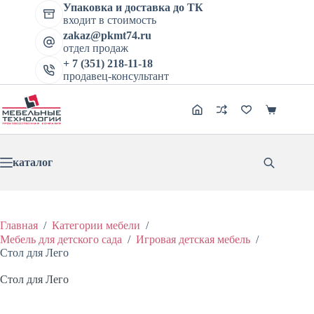
Перейти
Упаковка и доставка до ТК
Стол для Лего
к
входит в стоимость
Цена:
В корзину
Этот
сути
zakaz@pkmt74.ru
8411
₽
9345
₽
товар
Первоначальная
Текущая
отдел продаж
имеет
цена
цена:
+ 7 (351) 218-11-18
несколько
составляла
8411 ₽.
продавец-консультант
вариаций.
9345 ₽.
Опции
можно
Корзина
выбрать
на
странице
товара.
каталог
Главная
/
Категории мебели
/
Мебель для детского сада
/
Игровая детская мебель
/
Стол для Лего
Стол для Лего