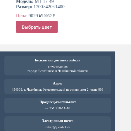
Модель:
МТ 17-49
Мод
Размер:
1700×420×1400
Раз
Цена:
9029
₽
Цен
10032
₽
Первоначальная
Текущая
цена
цена:
Этот
Это
Выбрать цвет
составляла
товар
тов
9029 ₽.
имеет
име
10032 ₽.
несколько
нес
вариаций.
вар
Опции
Оп
можно
мож
выбрать
выб
Бесплатная доставка мебели
на
на
в учреждения
странице
стр
города Челябинска и Челябинской области
товара.
това
Адрес
454008, г. Челябинск, Комсомольский проспект, дом 2, офис 803
Продавец-консультант
+7 351 218-11-18
Электронная почта
zakaz@pkmt74.ru