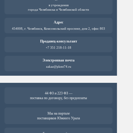
на
на
в учреждения
странице
стр
города Челябинска и Челябинской области
товара.
това
Адрес
454008, г. Челябинск, Комсомольский проспект, дом 2, офис 803
Продавец-консультант
+7 351 218-11-18
Электронная почта
zakaz@pkmt74.ru
44 ФЗ и 223 ФЗ —
поставка по договору, без предоплаты
Мы на портале
поставщиков Южного Урала