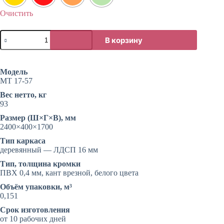
Очистить
Количество
В корзину
товара
Игровая
«Горка
модульная»
Модель
МТ 17-57
Вес нетто, кг
93
Размер (Ш×Г×В), мм
2400×400×1700
Тип каркаса
деревянный — ЛДСП 16 мм
Тип, толщина кромки
ПВХ 0,4 мм, кант врезной, белого цвета
Объём упаковки, м³
0,151
Срок изготовления
от 10 рабочих дней