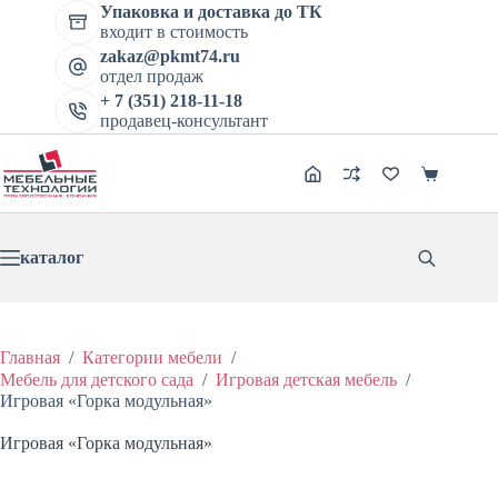
цена
цена:
Перейти
имеет
Упаковка и доставка до ТК
составляла
17490 ₽.
к
несколько
входит в стоимость
19433 ₽.
сути
вариаций.
zakaz@pkmt74.ru
Опции
отдел продаж
можно
+ 7 (351) 218-11-18
выбрать
продавец-консультант
на
странице
товара.
Корзина
каталог
Главная
/
Категории мебели
/
Мебель для детского сада
/
Игровая детская мебель
/
Игровая «Горка модульная»
Игровая «Горка модульная»