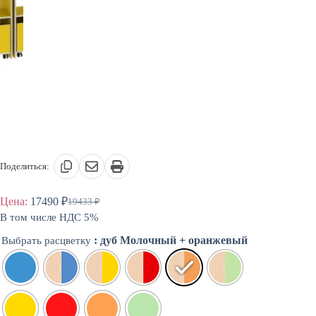
Поделиться:
Цена:
17490
₽
19433
₽
Первоначальная
Текущая
В том числе НДС 5%
цена
цена:
составляла
17490 ₽.
: дуб Молочный + оранжевый
Выбрать расцветку
19433 ₽.