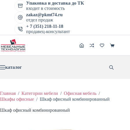
Перейти
Упаковка и доставка до ТК
Шкаф офисный комбинированный
к
входит в стоимость
В корзину
Этот
сути
Цена:
12559
₽
15699
₽
zakaz@pkmt74.ru
Первоначальная
Текущая
товар
отдел продаж
цена
цена:
имеет
составляла
+ 7 (351) 218-11-18
12559 ₽.
нескольк
продавец-консультант
15699 ₽.
вариаций
Опции
можно
Корзина
выбрать
на
странице
товара.
каталог
Главная
/
Категории мебели
/
Офисная мебель
/
Шкафы офисные
/
Шкаф офисный комбинированный
Шкаф офисный комбинированный