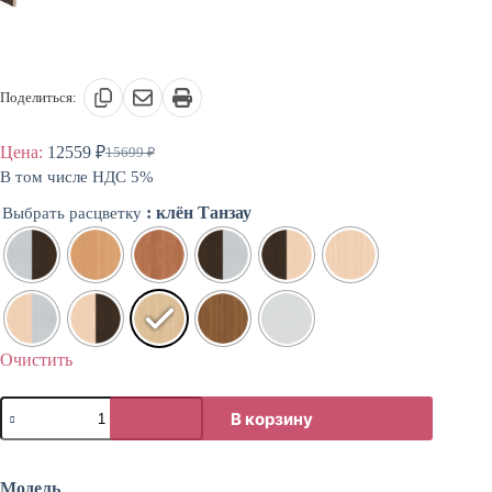
Поделиться:
Цена:
12559
₽
15699
₽
Первоначальная
Текущая
В том числе НДС 5%
цена
цена:
составляла
12559 ₽.
: клён Танзау
Выбрать расцветку
15699 ₽.
Очистить
Количество
В корзину
товара
Шкаф
офисный
комбинированный
Модель