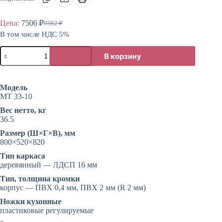
Цена:
7506
₽
9382
₽
Первоначальная
Текущая
В том числе НДС 5%
цена
цена:
составляла
7506 ₽.
Количество
9382 ₽.
В корзину
товара
Шкаф
кухонный
нижний,
Модель
приставной
МТ 33-10
Вес нетто, кг
36.5
Размер (Ш×Г×В), мм
800×520×820
Тип каркаса
деревянный — ЛДСП 16 мм
Тип, толщина кромки
корпус — ПВХ 0,4 мм, ПВХ 2 мм (R 2 мм)
Ножки кухонные
пластиковые регулируемые