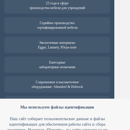
23 года в сфере
производства мебели для учреждений
Серийное производство
сертифицированной мебели
Экологичные материалы:
Egger, Lamarty, Югра-плит
Ежегодные
лабораторные испытания
Современное и высокоточное
оборудование: Altendorf & Hebrock
Гарантия на продукцию —
от 18 месяцев
Мы используем файлы идентификации
Наш сайт собирает пользовательские данные и файлы
идентификации для обеспечения работы сайта и сбора
аналитики. Нажимая «Принять», вы даёте согласие на их