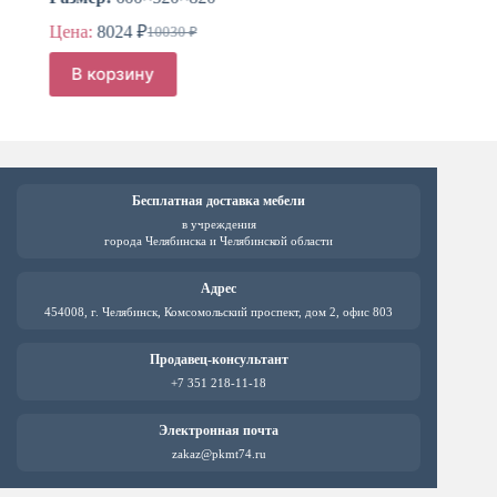
Цена:
8024
₽
Цен
10030
₽
Первоначальная
Текущая
цена
цена:
В корзину
В
составляла
8024 ₽.
10030 ₽.
Бесплатная доставка мебели
в учреждения
города Челябинска и Челябинской области
Адрес
454008, г. Челябинск, Комсомольский проспект, дом 2, офис 803
Продавец-консультант
+7 351 218-11-18
Электронная почта
zakaz@pkmt74.ru