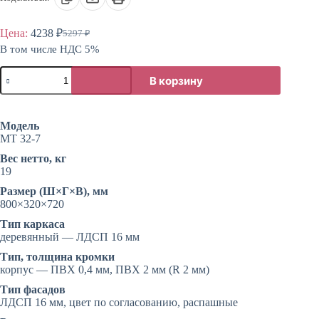
Цена:
4238
₽
5297
₽
Первоначальная
Текущая
В том числе НДС 5%
цена
цена:
составляла
4238 ₽.
Количество
5297 ₽.
В корзину
товара
Кухонный
шкаф
подвесной
Модель
с
МТ 32-7
сушкой
Вес нетто, кг
19
Размер (Ш×Г×В), мм
800×320×720
Тип каркаса
деревянный — ЛДСП 16 мм
Тип, толщина кромки
корпус — ПВХ 0,4 мм, ПВХ 2 мм (R 2 мм)
Тип фасадов
ЛДСП 16 мм, цвет по согласованию, распашные