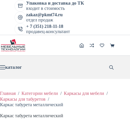
Перейти
Упаковка и доставка до ТК
Каркас табурета металлический
к
входит в стоимость
В корзину
сути
Цена:
432
₽
577
₽
zakaz@pkmt74.ru
Первоначальная
Текущая
отдел продаж
цена
цена:
составляла
+ 7 (351) 218-11-18
432 ₽.
продавец-консультант
577 ₽.
Корзина
каталог
Главная
/
Категории мебели
/
Каркасы для мебели
/
Каркасы для табуретов
/
Каркас табурета металлический
Каркас табурета металлический