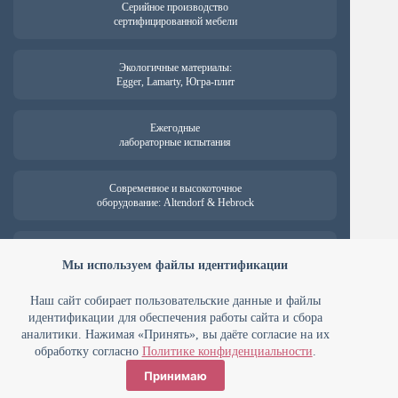
Серийное производство
сертифицированной мебели
Экологичные материалы:
Egger, Lamarty, Югра-плит
Ежегодные
лабораторные испытания
Современное и высокоточное
оборудование: Altendorf & Hebrock
Гарантия на продукцию —
от 18 месяцев
Мы используем файлы идентификации
Наш сайт собирает пользовательские данные и файлы
идентификации для обеспечения работы сайта и сбора
аналитики. Нажимая «Принять», вы даёте согласие на их
ООО ПК «Мебельные технологии» ИНН 7448127394 ОГРН
1107448022738
обработку согласно
Политике конфиденциальности
.
Юридический адрес: 454008 г. Челябинск, Комсомольский проспект,
Принимаю
д. 2
Политика конфиденциальности