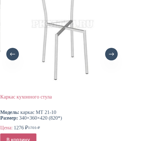
Каркас кухонного стула
Каркас 
Модель
Модель:
каркас МТ 21-10
Размер
Размер:
340×360×420 (820*)
Цена:
2
Цена:
1276
₽
1701
₽
Первоначальная
Текущая
цена
цена:
В ко
В корзину
составляла