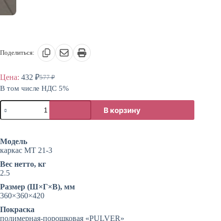
Поделиться:
Цена:
432
₽
577
₽
Первоначальная
Текущая
В том числе НДС 5%
цена
цена:
составляла
432 ₽.
Количество
577 ₽.
В корзину
товара
Каркас
табурета
металлический
Модель
каркас МТ 21-3
Вес нетто, кг
2.5
Размер (Ш×Г×В), мм
360×360×420
Покраска
полимерная-порошковая «PULVER»