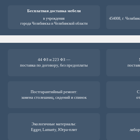
Бесплатная доставка мебели
в учреждения
454008, г. Челябин
города Челябинска и Челябинской области
44 ФЗ и 223 ФЗ —
поставка по договору, без предоплаты
постав
Постгарантийный ремонт:
С
замена столешниц, сидений и спинок
от
Экологичные материалы:
Egger, Lamarty, Югра-плит
лабор