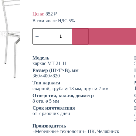
Цена:
852
₽
В том числе НДС 5%
Количество
товара
Каркас
кухонного
стула
«Бистро
Модель
18
каркас МТ 21-11
МТ»
Размер (Ш×Г×В), мм
360×400×820
Тип каркаса
сварной, труба ⌀ 18 мм, прут ⌀ 7 мм
Отверстия, кол-во, диаметр
8 отв. ø 5 мм
Срок изготовления
от 7 рабочих дней
Производитель
«Мебельные технологии» ПК, Челябинск