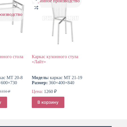
серийное производство
роизводство
енного стола
Каркас кухонного стула
«Лайт»
кас МТ 20-8
Модель:
каркас МТ 21-19
×600×730
Размер:
360×400×840
Цена:
1260
₽
3350
₽
Первоначальная
Текущая
цена
цена:
у
В корзину
составляла
2513 ₽.
3350 ₽.