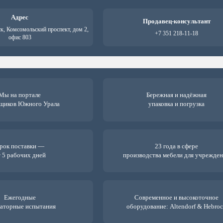
Адрес
Продавец-консультант
ск, Комсомольский проспект, дом 2,
+7 351 218-11-18
офис 803
Мы на портале
Бережная и надёжная
щиков Южного Урала
упаковка и погрузка
рок поставки —
23 года в сфере
 5 рабочих дней
производства мебели для учрежде
Ежегодные
Современное и высокоточное
аторные испытания
оборудование: Altendorf & Hebro