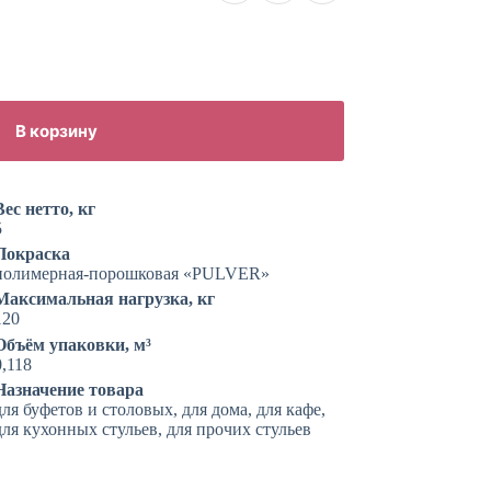
В корзину
Вес нетто, кг
5
Покраска
полимерная-порошковая «PULVER»
Максимальная нагрузка, кг
120
Объём упаковки, м³
0,118
Назначение товара
для буфетов и столовых, для дома, для кафе,
для кухонных стульев, для прочих стульев