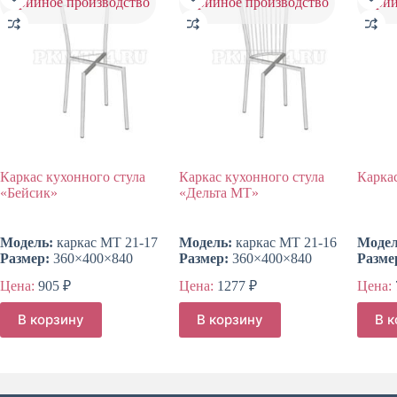
серийное производство
серийное производство
сери
Каркас кухонного стула
Каркас кухонного стула
Каркас
«Бейсик»
«Дельта МТ»
Модель:
каркас МТ 21-17
Модель:
каркас МТ 21-16
Модел
Размер:
360×400×840
Размер:
360×400×840
Разме
Цена:
905
₽
Цена:
1277
₽
Цена:
В корзину
В корзину
В 