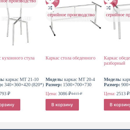
йное производство
-30%
-25%
серийное производство
серийное п
 кухонного стула
Каркас стола обеденного
Каркас обед
разборный
ь:
каркас МТ 21-10
Модель:
каркас МТ 20-4
Модель:
кар
р:
340×360×420 (820*)
Размер:
1500×700×730
Размер:
900
793
₽
Цена:
3086
₽
Цена:
2513
₽
4415
₽
Первоначальная
Текущая
цена
цена:
корзину
В корзину
В корзин
составляла
3086 ₽.
4415 ₽.