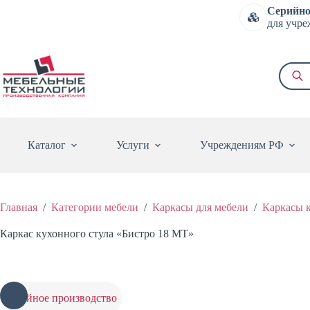
Перейти
Серийно
к
для учре
сути
Поиск
товаро
Каталог
Услуги
Учреждениям РФ
Главная
/
Категории мебели
/
Каркасы для мебели
/
Каркасы 
Каркас кухонного стула «Бистро 18 МТ»
серийное производство