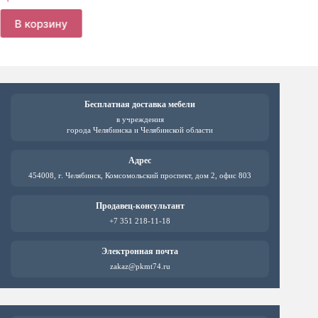
В ко
В корзину
Бесплатная доставка мебели
в учреждения
города Челябинска и Челябинской области
Адрес
454008, г. Челябинск, Комсомольский проспект, дом 2, офис 803
Продавец-консультант
+7 351 218-11-18
Электронная почта
zakaz@pkmt74.ru