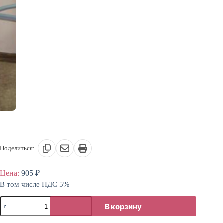
Поделиться:
Цена:
905
₽
В том числе НДС 5%
Количество
В корзину
товара
Каркас