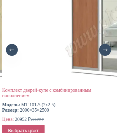
Комплект дверей-купе с комбинированным
Компле
наполнением
Модель:
МТ 101-5 (2х2.5)
Модель
Размер:
2000×35×2500
Размер
Цена:
20952
₽
Цена:
1
26190
₽
Первоначальная
Текущая
цена
цена:
Этот
Этот
Выбрать цвет
Выб
составляла
товар
товар
20952 ₽.