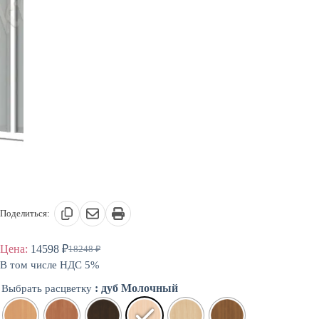
Поделиться:
Цена:
14598
₽
18248
₽
Первоначальная
Текущая
В том числе НДС 5%
цена
цена:
составляла
14598 ₽.
: дуб Молочный
Выбрать расцветку
18248 ₽.