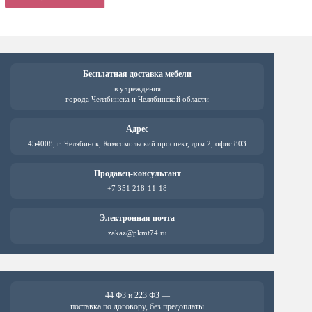
имеет
имеет
26190 ₽.
несколько
несколь
вариаций.
вариац
Опции
Опции
можно
можно
выбрать
выбрат
Бесплатная доставка мебели
на
на
в учреждения
странице
страни
города Челябинска и Челябинской области
товара.
товара.
Адрес
454008, г. Челябинск, Комсомольский проспект, дом 2, офис 803
Продавец-консультант
+7 351 218-11-18
Электронная почта
zakaz@pkmt74.ru
44 ФЗ и 223 ФЗ —
поставка по договору, без предоплаты