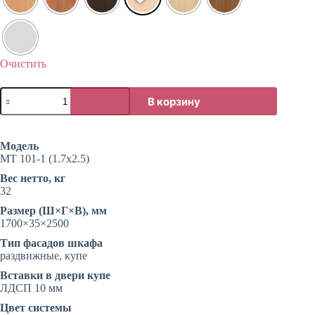
Очистить
Количество
В корзину
товара
Двери-
купе
со
Модель
вставками
МТ 101-1 (1.7х2.5)
ЛДСП
1700х2500
Вес нетто, кг
32
Размер (Ш×Г×В), мм
1700×35×2500
Тип фасадов шкафа
раздвижные, купе
Вставки в двери купе
ЛДСП 10 мм
Цвет системы