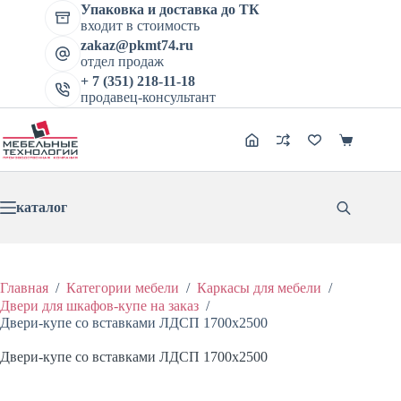
цена
цена:
Перейти
имеет
Упаковка и доставка до ТК
составляла
14598 ₽.
к
несколь
входит в стоимость
18248 ₽.
сути
вариаци
zakaz@pkmt74.ru
Опции
отдел продаж
можно
+ 7 (351) 218-11-18
выбрат
продавец-консультант
на
страниц
товара.
Корзина
каталог
Главная
/
Категории мебели
/
Каркасы для мебели
/
Двери для шкафов-купе на заказ
/
Двери-купе со вставками ЛДСП 1700х2500
Двери-купе со вставками ЛДСП 1700х2500