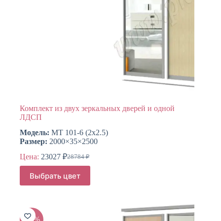
Комплект из двух зеркальных дверей и одной
ЛДСП
Модель:
МТ 101-6 (2х2.5)
Размер:
2000×35×2500
Цена:
23027
₽
28784
₽
Первоначальная
Текущая
цена
цена:
Этот
Выбрать цвет
составляла
товар
23027 ₽.
имеет
28784 ₽.
несколько
вариаций.
Опции
-20%