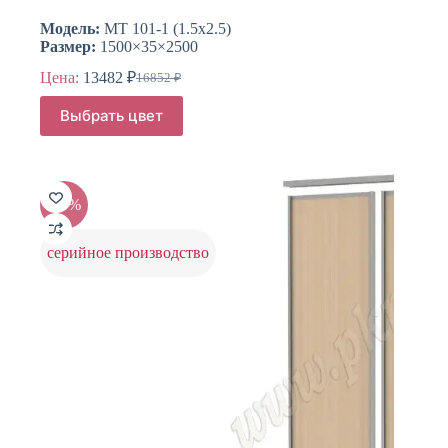
Модель:
МТ 101-1 (1.5х2.5)
Размер:
1500×35×2500
Цена:
13482
₽
16852
₽
Первоначальная
Текущая
цена
цена:
Этот
Выбрать цвет
составляла
товар
13482 ₽.
имеет
16852 ₽.
несколько
вариаций.
Опции
-20%
можно
выбрать
на
серийное производство
странице
товара.