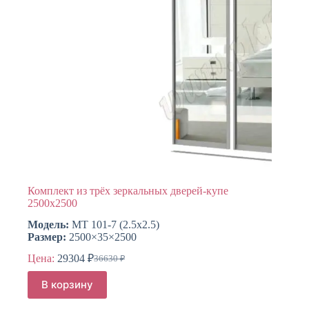
товара.
Комплект из трёх зеркальных дверей-купе
2500х2500
Модель:
МТ 101-7 (2.5х2.5)
Размер:
2500×35×2500
Цена:
29304
₽
36630
₽
Первоначальная
Текущая
цена
цена:
В корзину
составляла
29304 ₽.
36630 ₽.