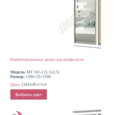
Комбинированные двери для шкафа-купе
Модель:
МТ 101-2 (1.5х2.5)
Размер:
1500×35×2500
Цена:
15819
₽
19774
₽
Первоначальная
Текущая
цена
цена:
Этот
Выбрать цвет
составляла
товар
15819 ₽.
имеет
19774 ₽.
несколько
вариаций.
Опции