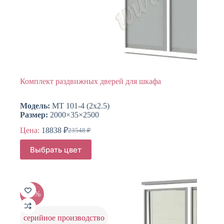
Комплект раздвижных дверей для шкафа
Модель:
МТ 101-4 (2х2.5)
Размер:
2000×35×2500
Цена:
18838
₽
23548
₽
Первоначальная
Текущая
цена
цена:
Этот
Выбрать цвет
составляла
товар
18838 ₽.
имеет
23548 ₽.
несколько
вариаций.
Опции
-20%
можно
выбрать
на
серийное производство