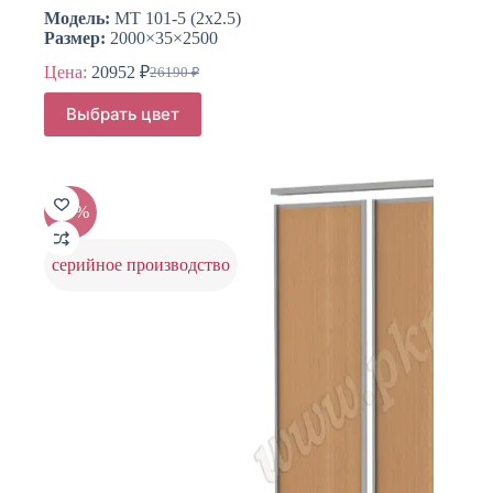
Модель:
МТ 101-5 (2х2.5)
Размер:
2000×35×2500
Цена:
20952
₽
26190
₽
Первоначальная
Текущая
цена
цена:
Этот
Выбрать цвет
составляла
товар
20952 ₽.
имеет
26190 ₽.
несколько
вариаций.
Опции
-20%
можно
выбрать
на
серийное производство
странице
товара.