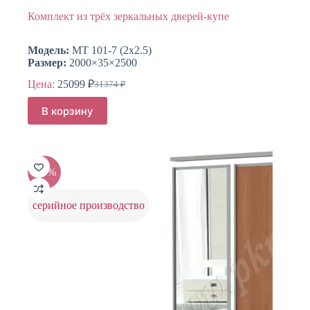
Комплект из трёх зеркальных дверей-купе
Модель:
МТ 101-7 (2х2.5)
Размер:
2000×35×2500
Цена:
25099
₽
31374
₽
Первоначальная
Текущая
цена
цена:
В корзину
составляла
25099 ₽.
31374 ₽.
-20%
серийное производство