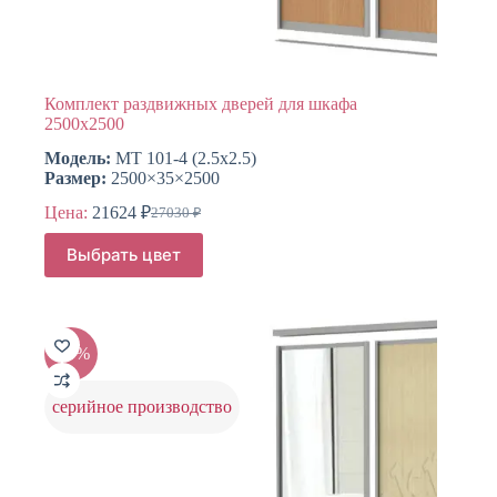
Комплект раздвижных дверей для шкафа
2500х2500
Модель:
МТ 101-4 (2.5х2.5)
Размер:
2500×35×2500
Цена:
21624
₽
27030
₽
Первоначальная
Текущая
цена
цена:
Этот
Выбрать цвет
составляла
товар
21624 ₽.
имеет
27030 ₽.
несколько
вариаций.
Опции
-20%
можно
выбрать
на
серийное производство
странице
товара.