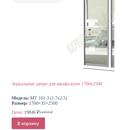
странице
товара.
Зеркальные двери для шкафа-купе 1700х2500
Модель:
МТ 101-3 (1.7х2.5)
Размер:
1700×35×2500
Цена:
19846
₽
24808
₽
Первоначальная
Текущая
цена
цена:
В корзину
составляла
19846 ₽.