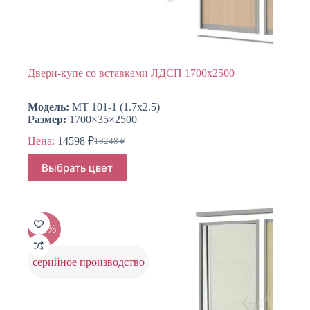
Двери-купе со вставками ЛДСП 1700х2500
Модель:
МТ 101-1 (1.7х2.5)
Размер:
1700×35×2500
Цена:
14598
₽
18248
₽
Первоначальная
Текущая
цена
цена:
Этот
Выбрать цвет
составляла
товар
14598 ₽.
имеет
18248 ₽.
несколько
вариаций.
Опции
-20%
можно
выбрать
на
серийное производство
странице
товара.