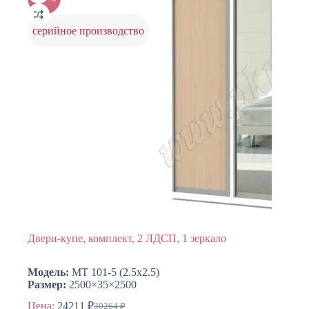
можно
выбрать
на
серийное производство
странице
товара.
Двери-купе, комплект, 2 ЛДСП, 1 зеркало
Модель:
МТ 101-5 (2.5х2.5)
Размер:
2500×35×2500
Цена:
24211
₽
30264
₽