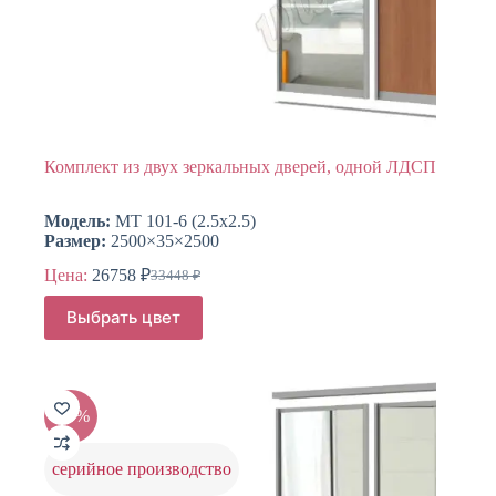
Комплект из двух зеркальных дверей, одной ЛДСП
Модель:
МТ 101-6 (2.5х2.5)
Размер:
2500×35×2500
Цена:
26758
₽
33448
₽
Первоначальная
Текущая
цена
цена:
Этот
Выбрать цвет
составляла
товар
26758 ₽.
имеет
33448 ₽.
несколько
вариаций.
Опции
-20%
можно
выбрать
на
серийное производство
странице