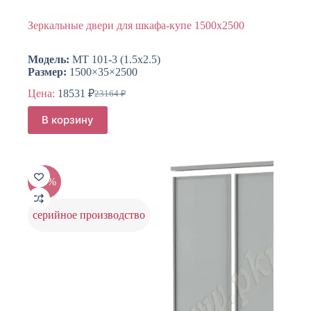
Зеркальные двери для шкафа-купе 1500х2500
Модель:
МТ 101-3 (1.5х2.5)
Размер:
1500×35×2500
Цена:
18531
₽
23164
₽
Первоначальная
Текущая
цена
цена:
В корзину
составляла
18531 ₽.
23164 ₽.
-20%
серийное производство