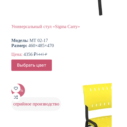
Универсальный стул «Sigma Carry»
Модель:
МТ 02-17
Размер:
460×485×470
Цена:
4356
₽
5445
₽
Первоначальная
Текущая
цена
цена:
Этот
Выбрать цвет
составляла
товар
4356 ₽.
имеет
5445 ₽.
несколько
вариаций.
Опции
-20%
можно
выбрать
на
серийное производство
странице
товара.