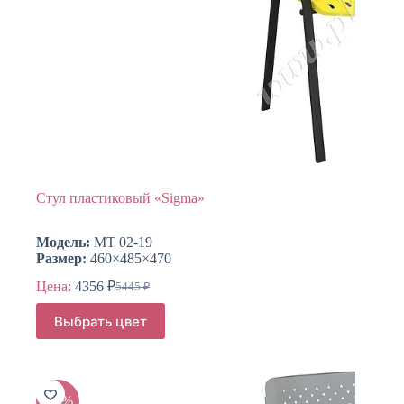
Стул пластиковый «Sigma»
Модель:
МТ 02-19
Размер:
460×485×470
Цена:
4356
₽
5445
₽
Первоначальная
Текущая
цена
цена:
Этот
Выбрать цвет
составляла
товар
4356 ₽.
имеет
5445 ₽.
несколько
вариаций.
Опции
-20%