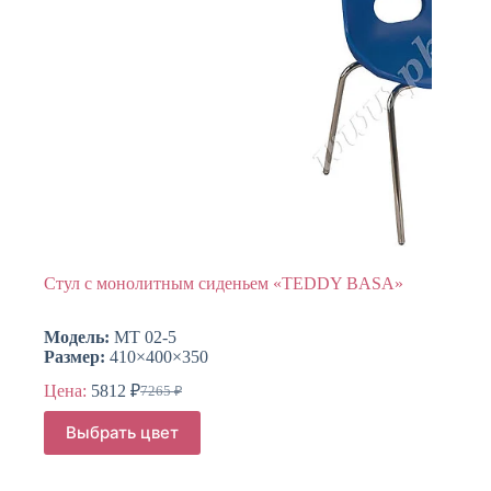
Стул с монолитным сиденьем «TEDDY BASA»
Модель:
МТ 02-5
Размер:
410×400×350
Цена:
5812
₽
7265
₽
Первоначальная
Текущая
цена
цена:
Этот
Выбрать цвет
составляла
товар
5812 ₽.
имеет
7265 ₽.
несколько