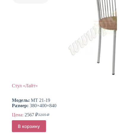
Стул «Лайт»
Модель:
МТ 21-19
Размер:
380×400×840
Цена:
2567
₽
3209
₽
Первоначальная
Текущая
цена
цена:
В корзину
составляла
2567 ₽.