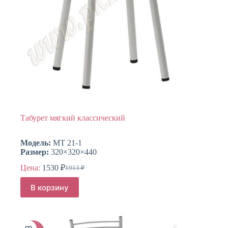
Табурет мягкий классический
Модель:
МТ 21-1
Размер:
320×320×440
Цена:
1530
₽
1913
₽
Первоначальная
Текущая
цена
цена:
В корзину
составляла
1530 ₽.
1913 ₽.