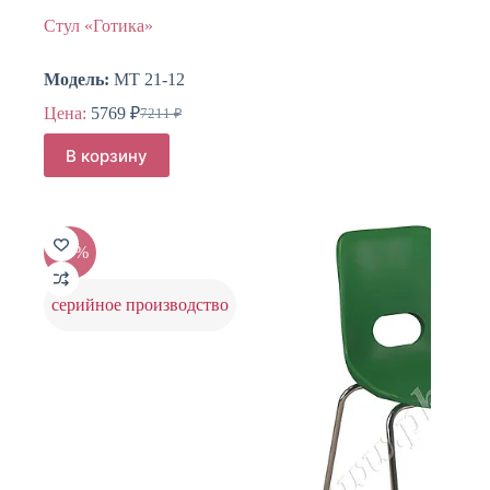
Стул «Готика»
Модель:
МТ 21-12
Цена:
5769
₽
7211
₽
Первоначальная
Текущая
цена
цена:
В корзину
составляла
5769 ₽.
7211 ₽.
-20%
серийное производство