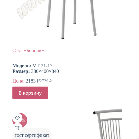
Стул «Бейсик»
Модель:
МТ 21-17
Размер:
380×400×840
Цена:
2183
₽
2729
₽
Первоначальная
Текущая
цена
цена:
В корзину
составляла
2183 ₽.
2729 ₽.
-20%
гост сертификат