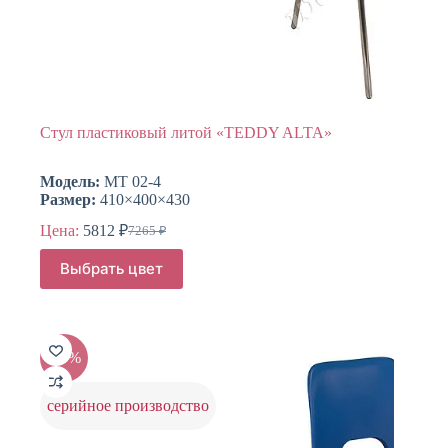
Стул пластиковый литой «TEDDY ALTA»
Модель:
МТ 02-4
Размер:
410×400×430
Цена:
5812
₽
7265
₽
Первоначальная
Текущая
цена
цена:
Этот
Выбрать цвет
составляла
товар
5812 ₽.
имеет
7265 ₽.
несколько
вариаций.
Опции
-20%
можно
выбрать
на
серийное производство
странице
товара.