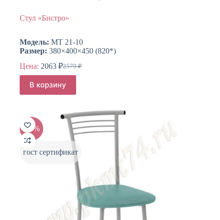
Стул «Бистро»
Модель:
МТ 21-10
Размер:
380×400×450 (820*)
Цена:
2063
₽
2579
₽
Первоначальная
Текущая
цена
цена:
В корзину
составляла
2063 ₽.
2579 ₽.
-20%
гост сертификат