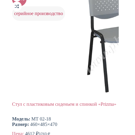
можно
выбрать
на
серийное производство
странице
товара.
Стул с пластиковым сиденьем и спинкой «Prizma»
Модель:
МТ 02-18
Размер:
460×485×470
Цена:
4612
₽
5765
₽