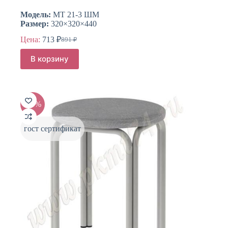
Модель:
МТ 21-3 ШМ
Размер:
320×320×440
Цена:
713
₽
891
₽
Первоначальная
Текущая
цена
цена:
В корзину
составляла
713 ₽.
891 ₽.
-20%
гост сертификат