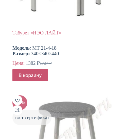
Табурет «НЭО ЛАЙТ»
Модель:
МТ 21-4-18
Размер:
340×340×440
Цена:
1382
₽
1727
₽
Первоначальная
Текущая
цена
цена:
В корзину
составляла
1382 ₽.
1727 ₽.
-20%
гост сертификат