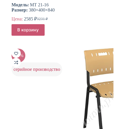
Модель:
МТ 21-16
Размер:
380×400×840
Цена:
2585
₽
3231
₽
Первоначальная
Текущая
цена
цена:
В корзину
составляла
2585 ₽.
3231 ₽.
-20%
серийное производство