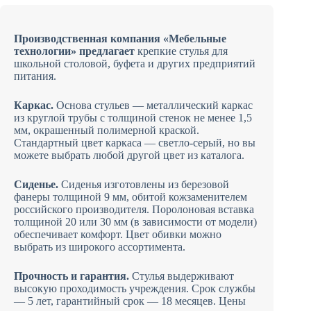
вариаций.
Опции
можно
Производственная компания «Мебельные
выбрать
технологии» предлагает
крепкие стулья для
на
школьной столовой, буфета и других предприятий
странице
питания.
товара.
Каркас.
Основа стульев — металлический каркас
из круглой трубы с толщиной стенок не менее 1,5
мм, окрашенный полимерной краской.
Стандартный цвет каркаса — светло-серый, но вы
можете выбрать любой другой цвет из каталога.
Сиденье.
Сиденья изготовлены из березовой
фанеры толщиной 9 мм, обитой кожзаменителем
российского производителя. Поролоновая вставка
толщиной 20 или 30 мм (в зависимости от модели)
обеспечивает комфорт. Цвет обивки можно
выбрать из широкого ассортимента.
Прочность и гарантия.
Стулья выдерживают
высокую проходимость учреждения. Срок службы
— 5 лет, гарантийный срок — 18 месяцев. Цены