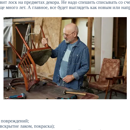
вит лоск на предметах декора. Не надо спешить списывать со сч
 много лет. А главное, все будет выглядеть как новым или на
х повреждений;
вскрытие лаком, покраска);