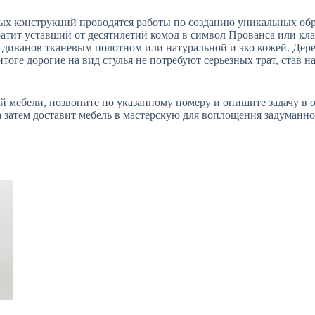
х конструкций проводятся работы по созданию уникальных обр
ратит уставший от десятилетий комод в символ Прованса или кл
в, диванов тканевым полотном или натуральной и эко кожей. Дер
итоге дорогие на вид стулья не потребуют серьезных трат, став
й мебели, позвоните по указанному номеру и опишите задачу в о
 а затем доставит мебель в мастерскую для воплощения задуманн