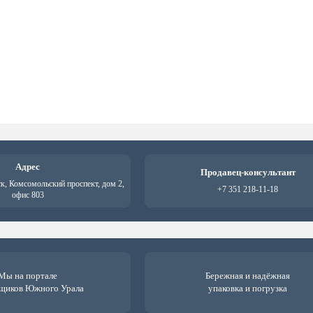
Адрес
Продавец-консультант
ск, Комсомольский проспект, дом 2,
+7 351 218-11-18
офис 803
Мы на портале
Бережная и надёжная
щиков Южного Урала
упаковка и погрузка