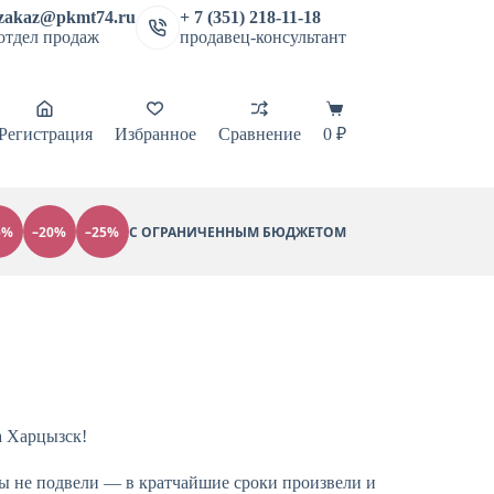
zakaz@pkmt74.ru
+ 7 (351) 218-11-18
отдел продаж
продавец-консультант
Регистрация
Избранное
Сравнение
0
₽
5%
–20%
–25%
С ОГРАНИЧЕННЫМ БЮДЖЕТОМ
а Харцызск!
ы не подвели — в кратчайшие сроки произвели и