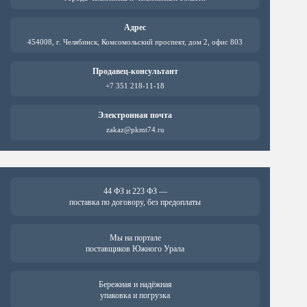
товара.
товара.
Адрес
454008, г. Челябинск, Комсомольский проспект, дом 2, офис 803
Продавец-консультант
+7 351 218-11-18
Электронная почта
zakaz@pkmt74.ru
44 ФЗ и 223 ФЗ —
поставка по договору, без предоплаты
Мы на портале
поставщиков Южного Урала
Бережная и надёжная
упаковка и погрузка