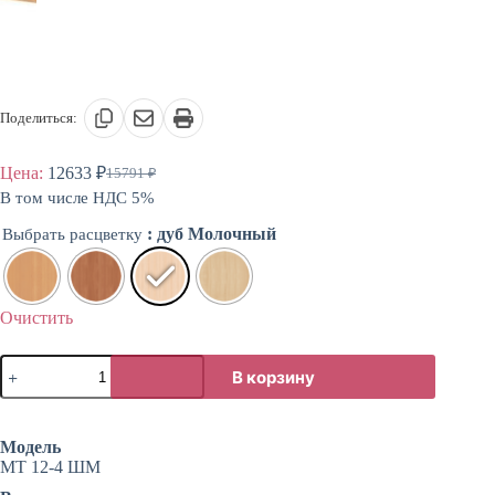
Поделиться:
Цена:
12633
₽
15791
₽
Первоначальная
Текущая
В том числе НДС 5%
цена
цена:
составляла
12633 ₽.
: дуб Молочный
Выбрать расцветку
15791 ₽.
Очистить
Количество
В корзину
товара
Витрина
для
буфета
Модель
большая
МТ 12-4 ШМ