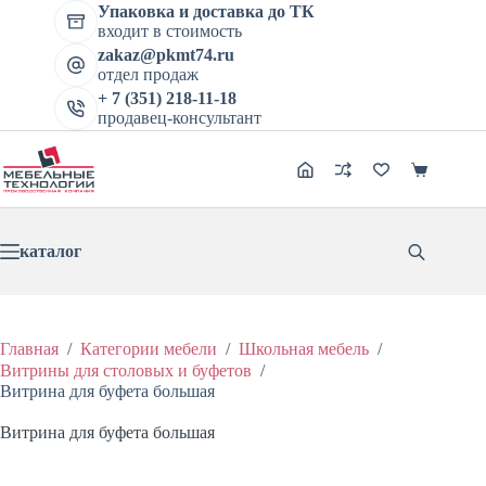
цена
цена:
Перейти
имеет
Упаковка и доставка до ТК
составляла
12633 ₽.
к
несколько
входит в стоимость
15791 ₽.
сути
вариаций.
zakaz@pkmt74.ru
Опции
отдел продаж
можно
+ 7 (351) 218-11-18
выбрать
продавец-консультант
на
странице
товара.
Корзина
каталог
Главная
/
Категории мебели
/
Школьная мебель
/
Витрины для столовых и буфетов
/
Витрина для буфета большая
Витрина для буфета большая