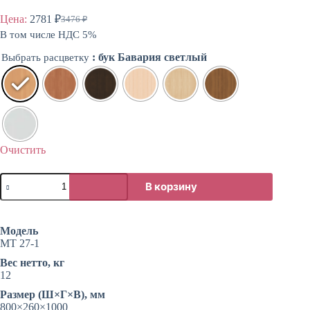
Цена:
2781
₽
3476
₽
Первоначальная
Текущая
В том числе НДС 5%
цена
цена:
составляла
2781 ₽.
: бук Бавария светлый
Выбрать расцветку
3476 ₽.
Очистить
Количество
В корзину
товара
Вешалка
в
прихожую
Модель
на
МТ 27-1
пять
крючков
Вес нетто, кг
12
Размер (Ш×Г×В), мм
800×260×1000