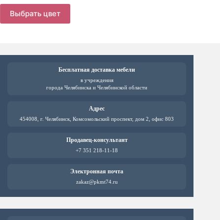
Этот
цена
цена:
Этот
Выб
товар
Выбрать цвет
составляла
товар
8576 ₽.
имеет
имеет
10720 ₽.
несколь
несколько
вариаци
вариаций.
Опции
Опции
можно
можно
выбрат
выбрать
Бесплатная доставка мебели
на
на
в учреждения
страни
странице
города Челябинска и Челябинской области
товара.
товара.
Адрес
454008, г. Челябинск, Комсомольский проспект, дом 2, офис 803
Продавец-консультант
+7 351 218-11-18
Электронная почта
zakaz@pkmt74.ru