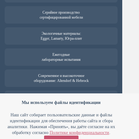
Серийное производство
сертифицированной мебели
Экологичные материалы:
Egger, Lamarty, Югра-плит
Ежегодные
лабораторные испытания
Современное и высокоточное
оборудование: Altendorf & Hebrock
Гарантия на продукцию —
от 18 месяцев
Мы используем файлы идентификации
Наш сайт собирает пользовательские данные и файлы
идентификации для обеспечения работы сайта и сбора
аналитики. Нажимая «Принять», вы даёте согласие на их
ООО ПК «Мебельные технологии» ИНН 7448127394 ОГРН
1107448022738
обработку согласно
Политике конфиденциальности
.
Юридический адрес: 454008 г. Челябинск, Комсомольский проспект,