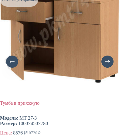
Тумба в прихожую
Тумба 
Модель
Модель:
МТ 27-3
Размер
Размер:
1000×450×780
Цена:
4
Цена:
8576
₽
10720
₽
Первоначальная
Текущая