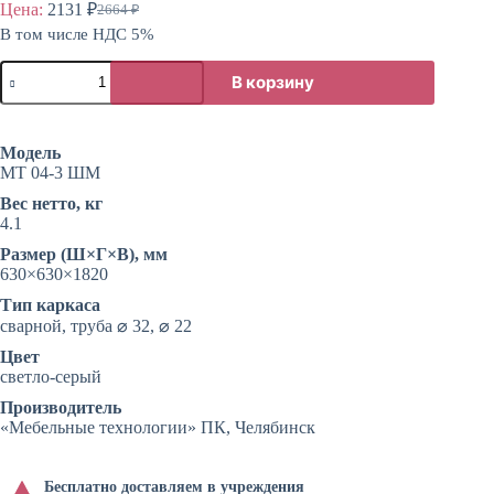
Цена:
2131
₽
2664
₽
Первоначальная
Текущая
В том числе НДС 5%
цена
цена:
составляла
2131 ₽.
Количество
2664 ₽.
В корзину
товара
Вешалка
стойка
«Корона»
Модель
МТ 04-3 ШМ
Вес нетто, кг
4.1
Размер (Ш×Г×В), мм
630×630×1820
Тип каркаса
сварной, труба ⌀ 32, ⌀ 22
Цвет
светло-серый
Производитель
«Мебельные технологии» ПК, Челябинск
Бесплатно доставляем в учреждения