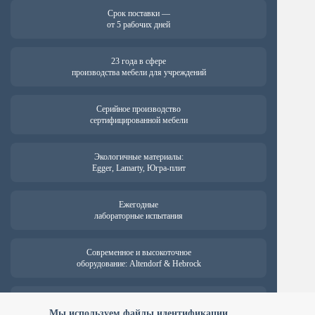
Срок поставки —
от 5 рабочих дней
23 года в сфере
производства мебели для учреждений
Серийное производство
сертифицированной мебели
Экологичные материалы:
Egger, Lamarty, Югра-плит
Ежегодные
лабораторные испытания
Современное и высокоточное
оборудование: Altendorf & Hebrock
Гарантия на продукцию —
от 18 месяцев
Мы используем файлы идентификации