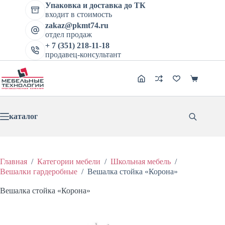
Перейти
Упаковка и доставка до ТК
Вешалка стойка «Корона»
к
входит в стоимость
В корзину
сути
Цена:
2131
₽
2664
₽
zakaz@pkmt74.ru
Первоначальная
Текущая
отдел продаж
цена
цена:
составляла
+ 7 (351) 218-11-18
2131 ₽.
продавец-консультант
2664 ₽.
Корзина
каталог
Главная
/
Категории мебели
/
Школьная мебель
/
Вешалки гардеробные
/
Вешалка стойка «Корона»
Вешалка стойка «Корона»