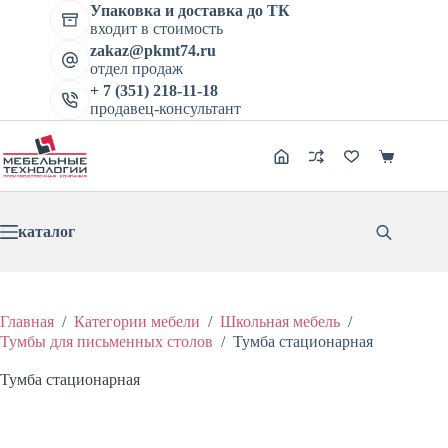
Перейти
Упаковка и доставка до ТК
Тумба стационарная
к
входит в стоимость
Цена:
В корзину
Этот
сути
zakaz@pkmt74.ru
2899
₽
3624
₽
товар
Первоначальная
Текущая
отдел продаж
имеет
цена
цена:
+ 7 (351) 218-11-18
несколько
составляла
2899 ₽.
продавец-консультант
вариаций.
3624 ₽.
Опции
можно
Корзина
выбрать
на
странице
товара.
каталог
Главная
/
Категории мебели
/
Школьная мебель
/
Тумбы для письменных столов
/
Тумба стационарная
Тумба стационарная