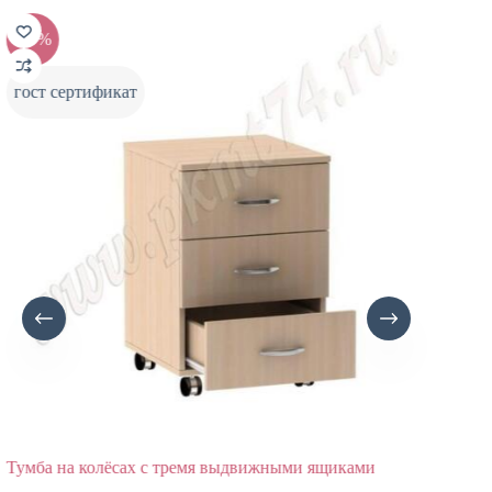
-20%
-20%
гост сертификат
гост с
Тумба на колёсах с тремя выдвижными ящиками
Открыт