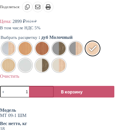
Поделиться:
Цена:
2899
₽
3624
₽
Первоначальная
Текущая
В том числе НДС 5%
цена
цена:
составляла
2899 ₽.
: дуб Молочный
Выбрать расцветку
3624 ₽.
Очистить
Количество
В корзину
товара
Тумба
стационарная
Модель
МТ 09-1 ШМ
Вес нетто, кг
18