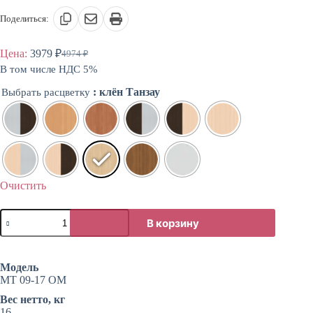
Поделиться:
Цена:
3979
₽
4974
₽
Первоначальная
Текущая
В том числе НДС 5%
цена
цена:
составляла
3979 ₽.
: клён Танзау
Выбрать расцветку
4974 ₽.
Очистить
Количество
В корзину
товара
Тумба
офисная
с
Модель
тремя
МТ 09-17 ОМ
ящиками
Вес нетто, кг
16