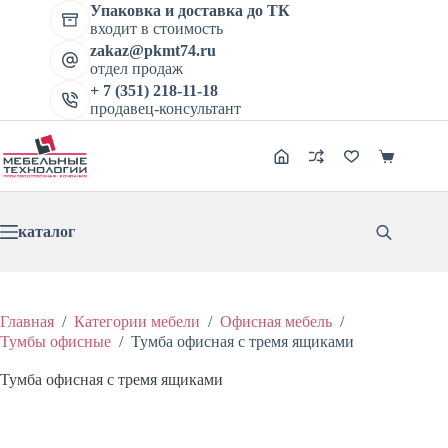
цена
цена:
Перейти
имеет
Упаковка и доставка до ТК
составляла
3979 ₽.
к
несколько
входит в стоимость
4974 ₽.
сути
вариаций.
zakaz@pkmt74.ru
Опции
отдел продаж
можно
+ 7 (351) 218-11-18
выбрать
продавец-консультант
на
странице
товара.
Корзина
каталог
Главная
/
Категории мебели
/
Офисная мебель
/
Тумбы офисные
/
Тумба офисная с тремя ящиками
Тумба офисная с тремя ящиками