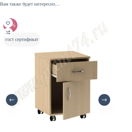
Вам также будет интересно…
-20%
-20%
гост сертификат
гост с