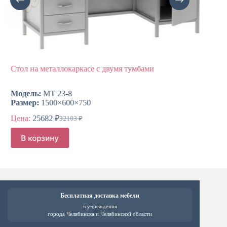
Стол на металлокаркасе с двумя тумбами
Стол н
Модель:
МТ 23-8
Модел
Размер:
1500×600×750
Разме
Цена:
25682
₽
Цена:
32103
₽
Первоначальная
Текущая
цена
цена:
В корзину
В к
составляла
25682 ₽.
32103 ₽.
Бесплатная доставка мебели
в учреждения
города Челябинска и Челябинской области