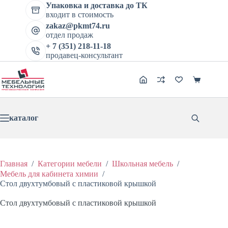
Перейти
Упаковка и доставка до ТК
Стол двухтумбовый с пластиковой крышкой
к
входит в стоимость
В корзину
сути
Цена:
28270
₽
35338
₽
zakaz@pkmt74.ru
Первоначальная
Текущая
отдел продаж
цена
цена:
составляла
+ 7 (351) 218-11-18
28270 ₽.
продавец-консультант
35338 ₽.
Корзина
каталог
Главная
/
Категории мебели
/
Школьная мебель
/
Мебель для кабинета химии
/
Стол двухтумбовый с пластиковой крышкой
Стол двухтумбовый с пластиковой крышкой