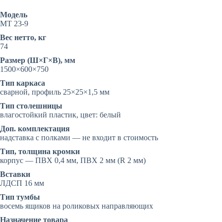
двухтумбовый
с
Модель
пластиковой
МТ 23-9
крышкой
Вес нетто, кг
74
Размер (Ш×Г×В), мм
1500×600×750
Тип каркаса
сварной, профиль 25×25×1,5 мм
Тип столешницы
влагостойкий пластик, цвет: белый
Доп. комплектация
надставка с полками — не входит в стоимость
Тип, толщина кромки
корпус — ПВХ 0,4 мм, ПВХ 2 мм (R 2 мм)
Вставки
ЛДСП 16 мм
Тип тумбы
восемь ящиков на роликовых направляющих
Назначение товара