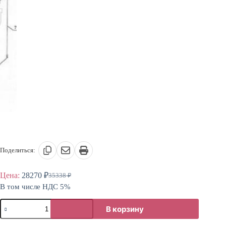
Поделиться:
Цена:
28270
₽
35338
₽
Первоначальная
Текущая
В том числе НДС 5%
цена
цена:
составляла
28270 ₽.
Количество
35338 ₽.
В корзину
товара
Стол