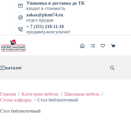
Перейти
Упаковка и доставка до ТК
Стол библиотечный
к
входит в стоимость
Цена:
В корзину
Этот
сути
zakaz@pkmt74.ru
5535
₽
6919
₽
товар
Первоначальная
Текущая
отдел продаж
имеет
цена
цена:
+ 7 (351) 218-11-18
несколько
составляла
5535 ₽.
продавец-консультант
вариаций.
6919 ₽.
Опции
можно
Корзина
выбрать
на
странице
товара.
каталог
Главная
/
Категории мебели
/
Школьная мебель
/
Столы кафедры
/
Стол библиотечный
Стол библиотечный