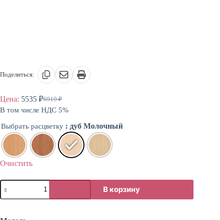
Поделиться:
Цена:
5535
₽
6919
₽
Первоначальная
Текущая
В том числе НДС 5%
цена
цена:
составляла
5535 ₽.
: дуб Молочный
Выбрать расцветку
6919 ₽.
Очистить
Количество
В корзину
товара
Стол
библиотечный