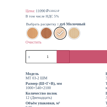
Цена:
11090
₽
13862
₽
Первоначальная
Текущая
В том числе НДС 5%
цена
цена:
составляла
11090 ₽.
: дуб Молочный
Выбрать расцветку
13862 ₽.
Очистить
Количество
товара
Стеллаж
двухсторонний
в
библиотеку
Модель
МТ 03-2 ШМ
Размер (Ш×Г×В), мм
1000×540×2100
Количество полок
12 (Двенадцать)
Объём упаковки, м³