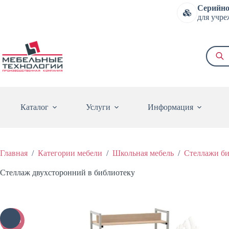
Перейти
Серийно
к
для учре
сути
Поиск
товаро
Каталог
Услуги
Информация
Главная
/
Категории мебели
/
Школьная мебель
/
Стеллажи б
Стеллаж двухсторонний в библиотеку
-20%