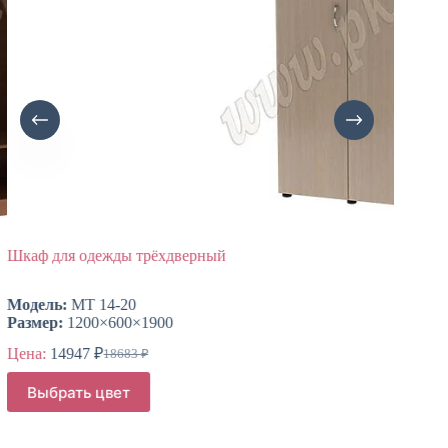
Шкаф для одежды трёхдверный
Шкаф д
Модель:
МТ 14-20
Модел
Размер:
1200×600×1900
Размер
Цена:
14947
₽
Цена:
18683
₽
Первоначальная
Текущая
цена
цена:
Этот
Этот
Выбрать цвет
Выб
составляла
товар
товар
14947 ₽.
имеет
имеет
18683 ₽.
несколько
нескол