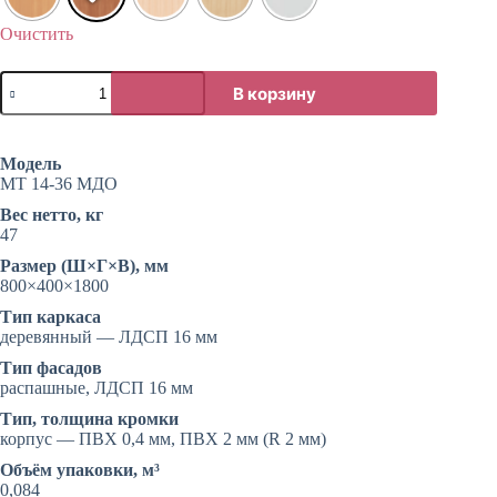
Очистить
Количество
В корзину
товара
Шкаф
с
открытой
Модель
нишей
МТ 14-36 МДО
в
центре
Вес нетто, кг
47
Размер (Ш×Г×В), мм
800×400×1800
Тип каркаса
деревянный — ЛДСП 16 мм
Тип фасадов
распашные, ЛДСП 16 мм
Тип, толщина кромки
корпус — ПВХ 0,4 мм, ПВХ 2 мм (R 2 мм)
Объём упаковки, м³
0,084