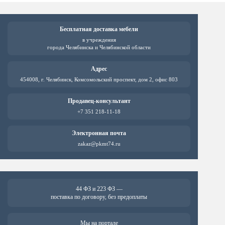
вариаций.
вариац
Опции
Опции
можно
можно
выбрать
выбрат
Бесплатная доставка мебели
на
на
в учреждения
странице
страни
города Челябинска и Челябинской области
товара.
товара.
Адрес
454008, г. Челябинск, Комсомольский проспект, дом 2, офис 803
Продавец-консультант
+7 351 218-11-18
Электронная почта
zakaz@pkmt74.ru
44 ФЗ и 223 ФЗ —
поставка по договору, без предоплаты
Мы на портале