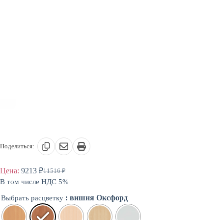
Поделиться:
Цена:
9213
₽
11516
₽
Первоначальная
Текущая
В том числе НДС 5%
цена
цена:
составляла
9213 ₽.
: вишня Оксфорд
Выбрать расцветку
11516 ₽.