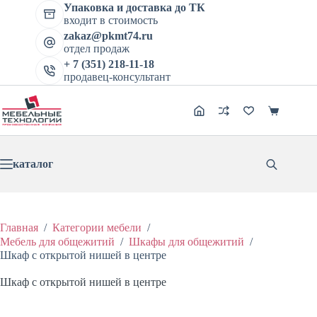
Перейти
Упаковка и доставка до ТК
Шкаф с открытой нишей в центре
к
входит в стоимость
В корзину
Этот
сути
Цена:
9213
₽
11516
₽
zakaz@pkmt74.ru
Первоначальная
Текущая
товар
отдел продаж
цена
цена:
имеет
составляла
+ 7 (351) 218-11-18
9213 ₽.
несколько
продавец-консультант
11516 ₽.
вариаций.
Опции
можно
Корзина
выбрать
на
странице
товара.
каталог
Главная
/
Категории мебели
/
Мебель для общежитий
/
Шкафы для общежитий
/
Шкаф с открытой нишей в центре
Шкаф с открытой нишей в центре