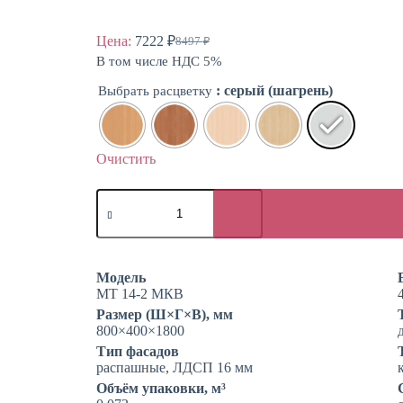
Цена:
7222
₽
8497
₽
Первоначальная
Текущая
В том числе НДС 5%
цена
цена:
составляла
7222 ₽.
: серый (шагрень)
Выбрать расцветку
8497 ₽.
Очистить
Количество
товара
Шкаф
для
кабинета
врача
Модель
МТ 14-2 МКВ
Размер (Ш×Г×В), мм
800×400×1800
Тип фасадов
распашные, ЛДСП 16 мм
Объём упаковки, м³