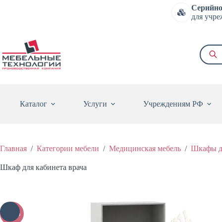
Перейти
Серийно
к
для учре
сути
Поиск
товаро
Каталог
Услуги
Учреждениям РФ
Главная
/
Категории мебели
/
Медицинская мебель
/
Шкафы дл
Шкаф для кабинета врача
-15%