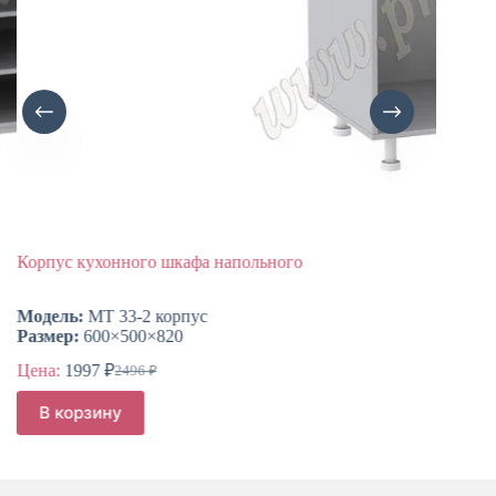
Корпус кухонного шкафа напольного
Корпус
Модель:
МТ 33-2 корпус
Модел
Размер:
600×500×820
Разме
Цена:
1997
₽
Цена:
2496
₽
Первоначальная
Текущая
цена
цена:
В корзину
В к
составляла
1997 ₽.
2496 ₽.