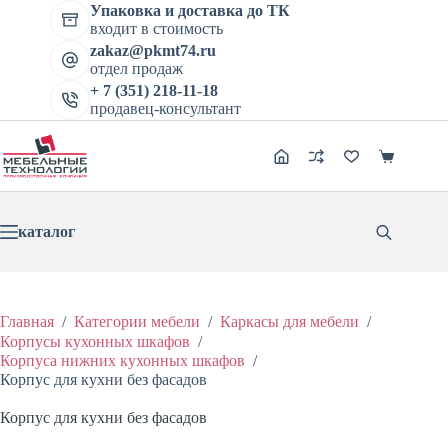
Перейти
Упаковка и доставка до ТК
Корпус для кухни без фасадов
к
входит в стоимость
В корзину
сути
Цена:
4039
₽
5049
₽
zakaz@pkmt74.ru
Первоначальная
Текущая
отдел продаж
цена
цена:
составляла
+ 7 (351) 218-11-18
4039 ₽.
продавец-консультант
5049 ₽.
Корзина
каталог
Главная
/
Категории мебели
/
Каркасы для мебели
/
Корпусы кухонных шкафов
/
Корпуса нижних кухонных шкафов
/
Корпус для кухни без фасадов
Корпус для кухни без фасадов