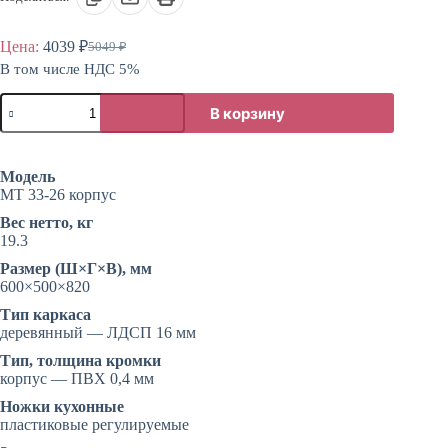
Цена:
4039
₽
5049
₽
Первоначальная
Текущая
В том числе НДС 5%
цена
цена:
составляла
4039 ₽.
Количество
5049 ₽.
В корзину
товара
Корпус
для
кухни
Модель
без
МТ 33-26 корпус
фасадов
Вес нетто, кг
19.3
Размер (Ш×Г×В), мм
600×500×820
Тип каркаса
деревянный — ЛДСП 16 мм
Тип, толщина кромки
корпус — ПВХ 0,4 мм
Ножки кухонные
пластиковые регулируемые