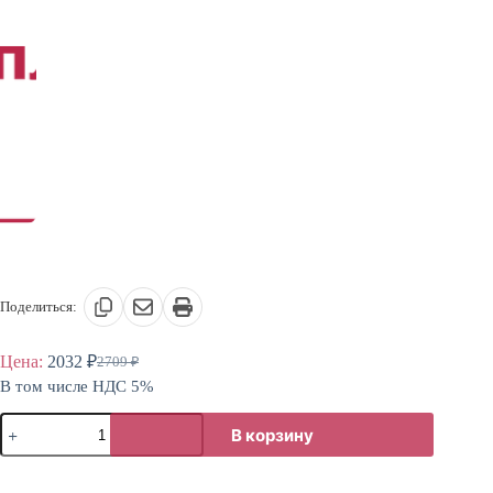
Поделиться:
Цена:
2032
₽
2709
₽
Первоначальная
Текущая
В том числе НДС 5%
цена
цена:
составляла
2032 ₽.
Количество
2709 ₽.
В корзину
товара
Каркас
40