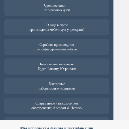
Срок поставки —
от 5 рабочих дней
23 года в сфере
производства мебели для учреждений
Серийное производство
сертифицированной мебели
Экологичные материалы:
Egger, Lamarty, Югра-плит
Ежегодные
лабораторные испытания
Современное и высокоточное
оборудование: Altendorf & Hebrock
Гарантия на продукцию —
от 18 месяцев
Мы используем файлы идентификации