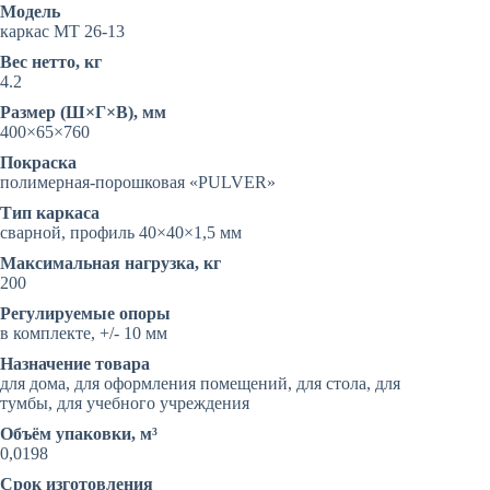
МТ
Модель
26-
каркас МТ 26-13
13
Вес нетто, кг
4.2
Размер (Ш×Г×В), мм
400×65×760
Покраска
полимерная-порошковая «PULVER»
Тип каркаса
сварной, профиль 40×40×1,5 мм
Максимальная нагрузка, кг
200
Регулируемые опоры
в комплекте, +/- 10 мм
Назначение товара
для дома, для оформления помещений, для стола, для
тумбы, для учебного учреждения
Объём упаковки, м³
0,0198
Срок изготовления