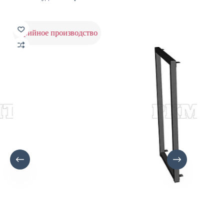
серийное производство
сери