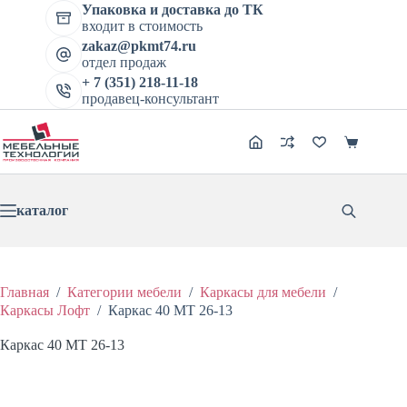
Перейти
цена
цена:
Упаковка и доставка до ТК
к
составляла
входит в стоимость
2032 ₽.
сути
2709 ₽.
zakaz@pkmt74.ru
отдел продаж
+ 7 (351) 218-11-18
продавец-консультант
Корзина
каталог
Главная
/
Категории мебели
/
Каркасы для мебели
/
Каркасы Лофт
/
Каркас 40 МТ 26-13
Каркас 40 МТ 26-13