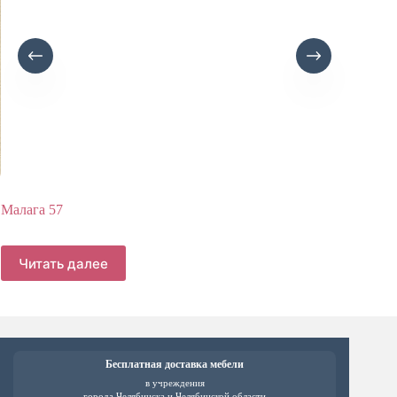
Малага 57
Мадрид
Читать далее
Чит
Бесплатная доставка мебели
в учреждения
города Челябинска и Челябинской области