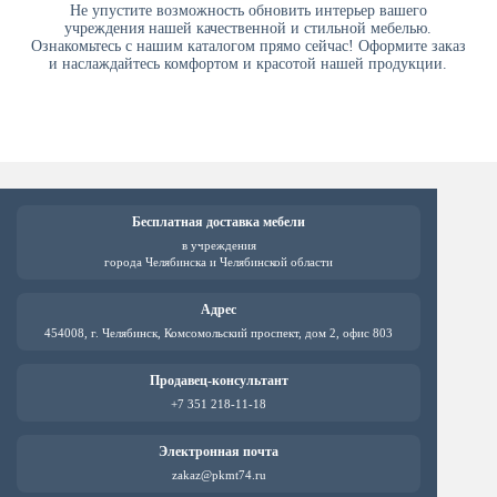
от производителя
Не упустите возможность обновить интерьер вашего
Мебель для организаций и учреждений
учреждения нашей качественной и стильной мебелью.
Ознакомьтесь с нашим каталогом прямо сейчас! Оформите заказ
и наслаждайтесь комфортом и красотой нашей продукции.
Бесплатная доставка мебели
в учреждения
города Челябинска и Челябинской области
Адрес
454008, г. Челябинск, Комсомольский проспект, дом 2, офис 803
Продавец-консультант
+7 351 218-11-18
Электронная почта
zakaz@pkmt74.ru