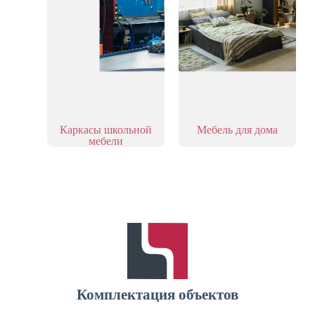
Каркасы школьной
Мебель для дома
мебели
Добро пожаловать!
Комплектация объектов
каталог моделей, описание, размеры и актуальные цены