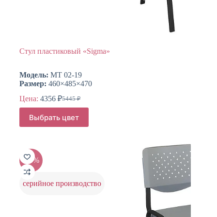
Стул пластиковый «Sigma»
Модель:
МТ 02-19
Размер:
460×485×470
Цена:
4356
₽
5445
₽
Первоначальная
Текущая
цена
цена:
Этот
Выбрать цвет
составляла
товар
4356 ₽.
имеет
5445 ₽.
несколько
вариаций.
Опции
-20%
можно
выбрать
на
серийное производство
странице
товара.