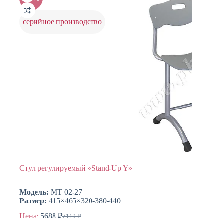
можно
выбрать
на
серийное производство
странице
товара.
Стул регулируемый «Stand-Up Y»
Модель:
МТ 02-27
Размер:
415×465×320-380-440
Цена:
5688
₽
7110
₽