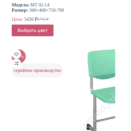
Модель:
МТ 02-14
Размер:
360×468×710-790
Цена:
5436
₽
6795
₽
Первоначальная
Текущая
цена
цена:
Этот
Выбрать цвет
составляла
товар
5436 ₽.
имеет
6795 ₽.
несколько
вариаций.
Опции
-20%
можно
выбрать
на
серийное производство
странице
товара.