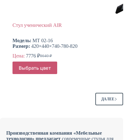
Стул ученический AIR
Модель:
МТ 02-16
Размер:
420×440×740-780-820
Цена:
7776
₽
8640
₽
Первоначальная
Текущая
цена
цена:
Этот
Выбрать цвет
составляла
товар
7776 ₽.
имеет
8640 ₽.
несколько
вариаций.
Опции
можно
ДАЛЕЕ
выбрать
на
странице
товара.
Производственная компания «Мебельные
технологии» предлагает
современные стулья для