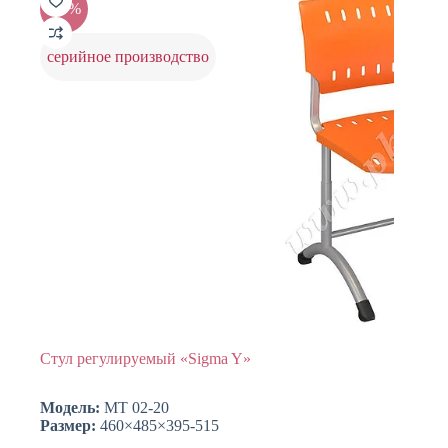
-20%
можно
выбрать
на
серийное производство
странице
товара.
Стул регулируемый «Sigma Y»
Модель:
МТ 02-20
Размер:
460×485×395-515