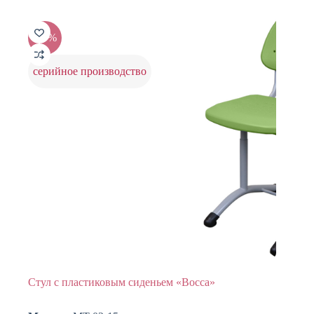
несколько
вариаций.
Опции
-20%
можно
выбрать
на
серийное производство
странице
товара.
Стул с пластиковым сиденьем «Bocca»