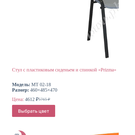
Стул с пластиковым сиденьем и спинкой «Prizma»
Модель:
МТ 02-18
Размер:
460×485×470
Цена:
4612
₽
5765
₽
Первоначальная
Текущая
цена
цена:
Этот
Выбрать цвет
составляла
товар
4612 ₽.
имеет
5765 ₽.
несколько
вариаций.
Опции