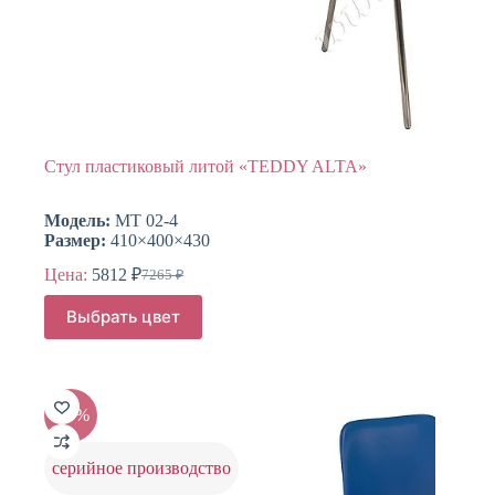
Стул пластиковый литой «TEDDY ALTA»
Модель:
МТ 02-4
Размер:
410×400×430
Цена:
5812
₽
7265
₽
Первоначальная
Текущая
цена
цена:
Этот
Выбрать цвет
составляла
товар
5812 ₽.
имеет
7265 ₽.
несколько
вариаций.
Опции
-20%
можно
выбрать
на
серийное производство
странице