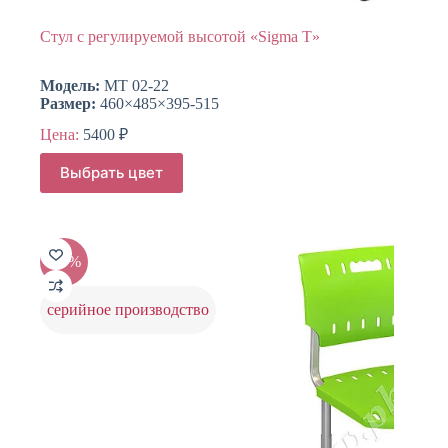
Стул c регулируемой высотой «Sigma T»
Модель:
МТ 02-22
Размер:
460×485×395-515
Цена:
5400
₽
Этот
Выбрать цвет
товар
имеет
несколько
вариаций.
Опции
-20%
можно
выбрать
на
серийное производство
странице
товара.