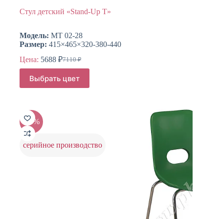
Стул детский «Stand-Up T»
Модель:
МТ 02-28
Размер:
415×465×320-380-440
Цена:
5688
₽
7110
₽
Первоначальная
Текущая
цена
цена:
Этот
Выбрать цвет
составляла
товар
5688 ₽.
имеет
7110 ₽.
несколько
вариаций.
Опции
-20%
можно
выбрать
на
серийное производство
странице
товара.