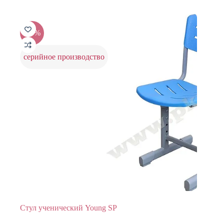
имеет
6750 ₽.
несколько
вариаций.
Опции
-20%
можно
выбрать
на
серийное производство
странице
товара.
Стул ученический Young SP