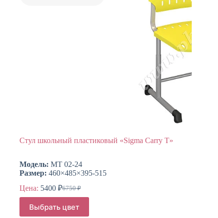
странице
товара.
Стул школьный пластиковый «Sigma Сarry T»
Модель:
МТ 02-24
Размер:
460×485×395-515
Цена:
5400
₽
6750
₽
Первоначальная
Текущая
цена
цена:
Этот
Выбрать цвет
составляла
товар
5400 ₽.