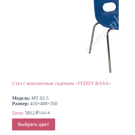
товара.
Стул с монолитным сиденьем «TEDDY BASA»
Модель:
МТ 02-5
Размер:
410×400×350
Цена:
5812
₽
7265
₽
Первоначальная
Текущая
цена
цена:
Этот
Выбрать цвет
составляла
товар
5812 ₽.
имеет
7265 ₽.