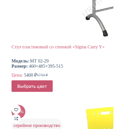
Стул пластиковый со спинкой «Sigma Carry Y»
Модель:
МТ 02-29
Размер:
460×485×395-515
Цена:
5400
₽
6750
₽
Первоначальная
Текущая
цена
цена:
Этот
Выбрать цвет
составляла
товар
5400 ₽.
имеет
6750 ₽.
несколько
вариаций.
Опции
-20%
можно
выбрать
на
серийное производство