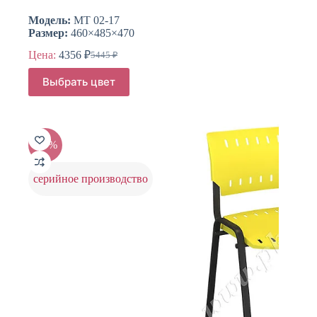
Модель:
МТ 02-17
Размер:
460×485×470
Цена:
4356
₽
5445
₽
Первоначальная
Текущая
цена
цена:
Этот
Выбрать цвет
составляла
товар
4356 ₽.
имеет
5445 ₽.
несколько
вариаций.
Опции
-20%
можно
выбрать
на
серийное производство
странице
товара.