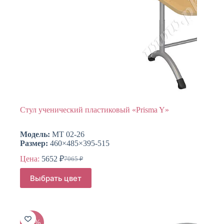
Стул ученический пластиковый «Prisma Y»
Модель:
МТ 02-26
Размер:
460×485×395-515
Цена:
5652
₽
7065
₽
Первоначальная
Текущая
цена
цена:
Этот
Выбрать цвет
составляла
товар
5652 ₽.
имеет
7065 ₽.
несколько
вариаций.
Опции
-20%