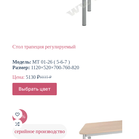
Стол трапеция регулируемый
Модель:
МТ 01-26 ( 5-6-7 )
Размер:
1120×520×700-760-820
Цена:
5130
₽
6035
₽
Первоначальная
Текущая
цена
цена:
Этот
Выбрать цвет
составляла
товар
5130 ₽.
имеет
6035 ₽.
несколько
вариаций.
Опции
-15%
можно
выбрать
на
серийное производство
странице