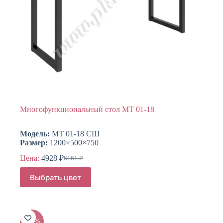
Многофункциональный стол МТ 01-18
Модель:
МТ 01-18 СШ
Размер:
1200×500×750
Цена:
4928
₽
6161
₽
Первоначальная
Текущая
цена
цена:
Этот
Выбрать цвет
составляла
товар
4928 ₽.
имеет
6161 ₽.
несколько
вариаций.
Опции
-15%