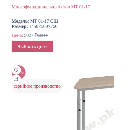
Многофункциональный стол МТ 01-17
Модель:
МТ 01-17 СШ
Размер:
1450×500×760
Цена:
5027
₽
6284
₽
Первоначальная
Текущая
цена
цена:
Этот
Выбрать цвет
составляла
товар
5027 ₽.
имеет
6284 ₽.
несколько
вариаций.
Опции
-15%
можно
выбрать
на
серийное производство
странице
товара.