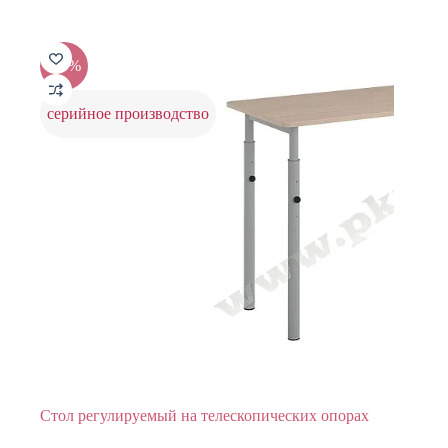
имеет
5459 ₽.
несколько
вариаций.
Опции
-15%
можно
выбрать
на
серийное производство
странице
товара.
Стол регулируемый на телескопических опорах