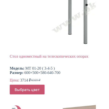
Стол одноместный на телескопических опорах
Модель:
МТ 01-20 ( 3-4-5 )
Размер:
600×500×580-640-700
Цена:
3714
₽
4369
₽
Первоначальная
Текущая
цена
цена:
Этот
Выбрать цвет
составляла
товар
3714 ₽.
имеет
4369 ₽.
несколько
вариаций.
Опции