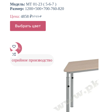
Модель:
МТ 01-23 ( 5-6-7 )
Размер:
1200×500×700-760-820
Цена:
4858
₽
5715
₽
Первоначальная
Текущая
цена
цена:
Этот
Выбрать цвет
составляла
товар
4858 ₽.
имеет
5715 ₽.
несколько
вариаций.
Опции
-15%
можно
выбрать
на
серийное производство
странице
товара.