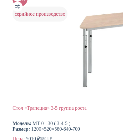
можно
выбрать
на
серийное производство
странице
товара.
Стол «Трапеция» 3-5 группа роста
Модель:
МТ 01-30 ( 3-4-5 )
Размер:
1200×520×580-640-700
Цена:
5010
₽
5894
₽