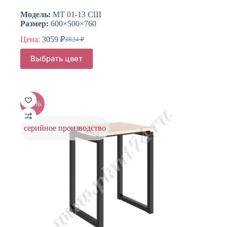
Модель:
МТ 01-13 СШ
Размер:
600×500×760
Цена:
3059
₽
3824
₽
Первоначальная
Текущая
цена
цена:
Этот
Выбрать цвет
составляла
товар
3059 ₽.
имеет
3824 ₽.
несколько
вариаций.
Опции
-20%
можно
выбрать
на
серийное производство
странице
товара.