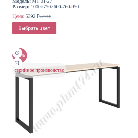
Модель:
МТ 01-27
Размер:
1000×750×600-760-950
Цена:
5392
₽
6344
₽
Первоначальная
Текущая
цена
цена:
Этот
Выбрать цвет
составляла
товар
5392 ₽.
имеет
6344 ₽.
несколько
вариаций.
Опции
-20%
можно
выбрать
на
серийное производство
странице
товара.