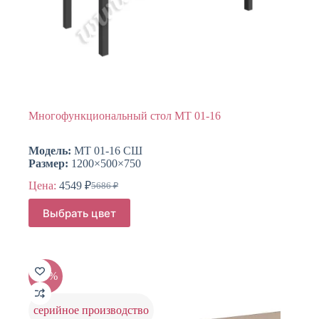
Многофункциональный стол МТ 01-16
Модель:
МТ 01-16 СШ
Размер:
1200×500×750
Цена:
4549
₽
5686
₽
Первоначальная
Текущая
цена
цена:
Этот
Выбрать цвет
составляла
товар
4549 ₽.
имеет
5686 ₽.
несколько
вариаций.
Опции
-15%
можно
выбрать
на
серийное производство