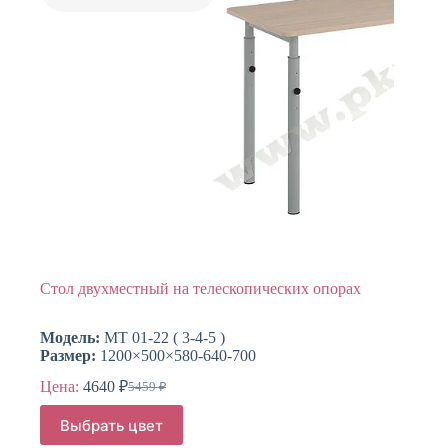
странице
товара.
Стол двухместный на телескопических опорах
Модель:
МТ 01-22 ( 3-4-5 )
Размер:
1200×500×580-640-700
Цена:
4640
₽
5459
₽
Первоначальная
Текущая
цена
цена:
Этот
Выбрать цвет
составляла
товар
4640 ₽.