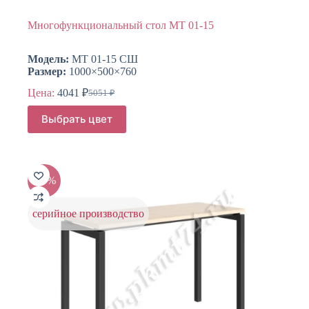
Многофункциональный стол МТ 01-15
Модель:
МТ 01-15 СШ
Размер:
1000×500×760
Цена:
4041
₽
5051
₽
Первоначальная
Текущая
цена
цена:
Этот
Выбрать цвет
составляла
товар
4041 ₽.
имеет
5051 ₽.
несколько
вариаций.
Опции
-20%
можно
выбрать
на
серийное производство
странице
товара.