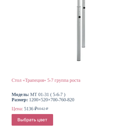
товара.
Стол «Трапеция» 5-7 группа роста
Модель:
МТ 01-31 ( 5-6-7 )
Размер:
1200×520×700-760-820
Цена:
5136
₽
6042
₽
Первоначальная
Текущая
цена
цена:
Этот
Выбрать цвет
составляла
товар
5136 ₽.
имеет
6042 ₽.