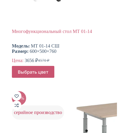
Многофункциональный стол МТ 01-14
Модель:
МТ 01-14 СШ
Размер:
600×500×760
Цена:
3656
₽
4570
₽
Первоначальная
Текущая
цена
цена:
Этот
Выбрать цвет
составляла
товар
3656 ₽.
имеет
4570 ₽.
несколько
вариаций.
Опции
-15%
можно
выбрать
на
серийное производство
странице
товара.