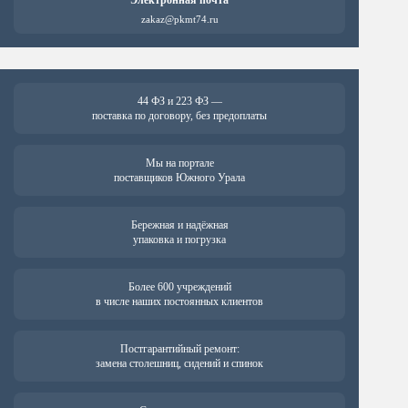
Электронная почта
zakaz@pkmt74.ru
44 ФЗ и 223 ФЗ —
поставка по договору, без предоплаты
Мы на портале
поставщиков Южного Урала
Бережная и надёжная
упаковка и погрузка
Более 600 учреждений
в числе наших постоянных клиентов
Постгарантийный ремонт:
замена столешниц, сидений и спинок