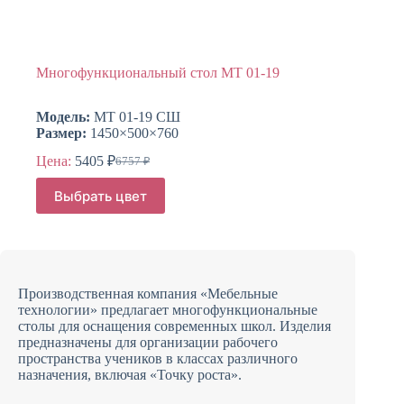
Многофункциональный стол МТ 01-19
Модель:
МТ 01-19 СШ
Размер:
1450×500×760
Цена:
5405
₽
6757
₽
Первоначальная
Текущая
цена
цена:
Этот
Выбрать цвет
составляла
товар
5405 ₽.
имеет
6757 ₽.
несколько
вариаций.
Опции
можно
Производственная компания «Мебельные
выбрать
технологии» предлагает многофункциональные
на
столы для оснащения современных школ. Изделия
странице
предназначены для организации рабочего
товара.
пространства учеников в классах различного
назначения, включая «Точку роста».