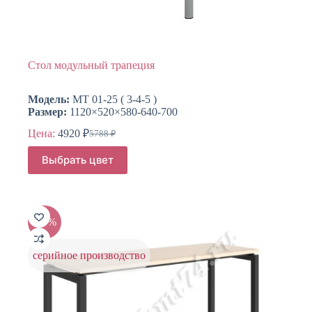
Стол модульный трапеция
Модель:
МТ 01-25 ( 3-4-5 )
Размер:
1120×520×580-640-700
Цена:
4920
₽
5788
₽
Первоначальная
Текущая
цена
цена:
Этот
Выбрать цвет
составляла
товар
4920 ₽.
имеет
5788 ₽.
несколько
вариаций.
Опции
-20%
можно
выбрать
на
серийное производство
странице
товара.