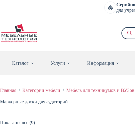
Перейти
Серийно
к
для учре
сути
Поиск
товаро
Каталог
Услуги
Информация
Главная
/
Категории мебели
/
Мебель для техникумов и ВУЗов
Маркерные доски для аудиторий
Цены:
Показаны все (9)
по
возрастанию