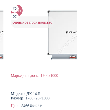
-10%
серийное производство
Маркерная доска 1700х1000
Модель:
ДК 14-Б
Размер:
1700×20×1000
Цена:
8466
₽
9407
₽
Первоначальная
Текущая