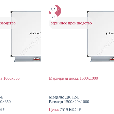
-10%
зводство
серийное производство
а 1000х850
Маркерная доска 1500х1000
-Б
Модель:
ДК 12-Б
0×850
Размер:
1500×20×1000
Цена:
7519
₽
50
₽
8354
₽
воначальная
ущая
Первоначальная
Текущая