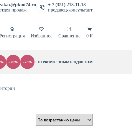
zakaz@pkmt74.ru
+ 7 (351) 218-11-18
отдел продаж
продавец-консультант
Корзина
Регистрация
Избранное
Сравнение
0
₽
5%
–20%
–25%
С ОГРАНИЧЕННЫМ БЮДЖЕТОМ
диторий