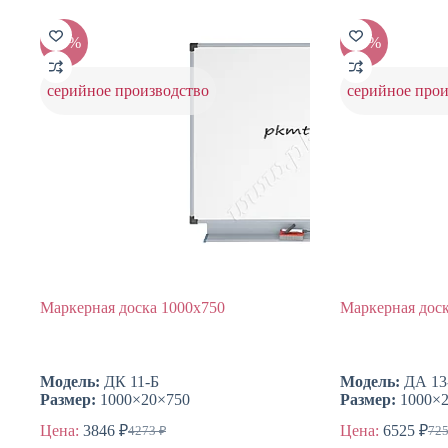
-10%
-10%
серийное производство
серийное прои
Маркерная доска 1000х750
Маркерная доск
Модель:
ДК 11-Б
Модель:
ДА 13
Размер:
1000×20×750
Размер:
1000×2
Цена:
3846
₽
Цена:
6525
₽
4273
₽
72
Первоначальная
Текущая
Пер
Тек