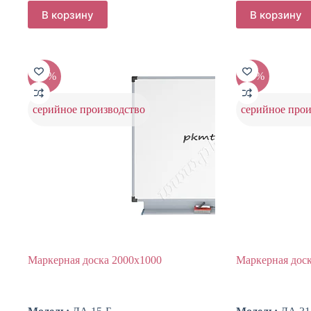
цена
цена:
цен
цен
В корзину
В корзину
составляла
сос
3846 ₽.
652
4273 ₽.
725
-10%
-10%
серийное производство
серийное прои
Маркерная доска 2000х1000
Маркерная доск