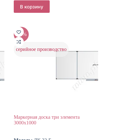
цена
цена:
В корзину
составляла
8466 ₽.
9407 ₽.
-10%
серийное производство
Маркерная доска три элемента
3000х1000