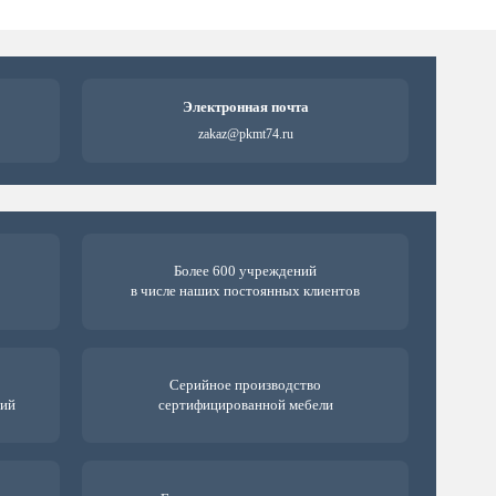
Электронная почта
zakaz@pkmt74.ru
Более 600 учреждений
в числе наших постоянных клиентов
Серийное производство
ний
сертифицированной мебели