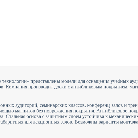
 технологии» представлены модели для оснащения учебных аудит
ов. Компания производит доски с антибликовым покрытием, маг
онных аудиторий, семинарских классов, конференц-залов и тре
омощью магнитов без повреждения покрытия. Антибликовое пок
за. Стальная основа с защитным слоем устойчива к механическ
габаритных для лекционных залов. Возможны варианты монтажа