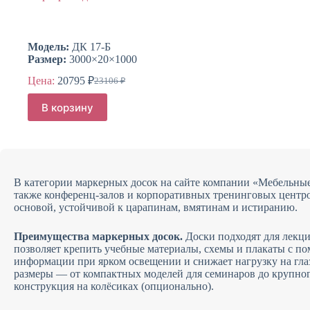
Модель:
ДК 17-Б
Размер:
3000×20×1000
Цена:
20795
₽
23106
₽
Первоначальная
Текущая
цена
цена:
В корзину
составляла
20795 ₽.
23106 ₽.
В категории маркерных досок на сайте компании «Мебельные
также конференц-залов и корпоративных тренинговых центр
основой, устойчивой к царапинам, вмятинам и истиранию.
Преимущества маркерных досок.
Доски подходят для лекци
позволяет крепить учебные материалы, схемы и плакаты с п
информации при ярком освещении и снижает нагрузку на гла
размеры — от компактных моделей для семинаров до крупно
конструкция на колёсиках (опционально).