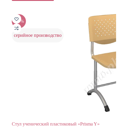
имеет
7065 ₽.
несколько
вариаций.
Опции
-20%
можно
выбрать
на
серийное производство
странице
товара.
Стул ученический пластиковый «Prisma Y»