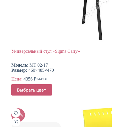
Универсальный стул «Sigma Carry»
Модель:
МТ 02-17
Размер:
460×485×470
Цена:
4356
₽
5445
₽
Первоначальная
Текущая
цена
цена:
Этот
Выбрать цвет
составляла
товар
4356 ₽.
имеет
5445 ₽.
несколько
вариаций.
Опции
-20%
можно
выбрать