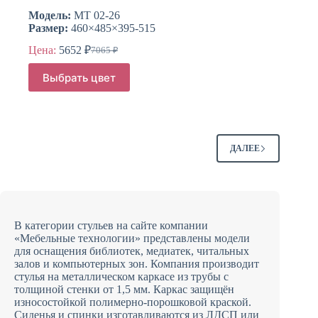
Модель:
МТ 02-26
Размер:
460×485×395-515
Цена:
5652
₽
7065
₽
Первоначальная
Текущая
цена
цена:
Этот
Выбрать цвет
составляла
товар
5652 ₽.
имеет
7065 ₽.
несколько
вариаций.
Опции
можно
ДАЛЕЕ
выбрать
на
странице
товара.
В категории стульев на сайте компании
«Мебельные технологии» представлены модели
для оснащения библиотек, медиатек, читальных
залов и компьютерных зон. Компания производит
стулья на металлическом каркасе из трубы с
толщиной стенки от 1,5 мм. Каркас защищён
износостойкой полимерно-порошковой краской.
Сиденья и спинки изготавливаются из ЛДСП или