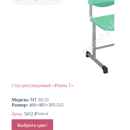
странице
товара.
Стул регулируемый «Prisma T»
Модель:
МТ 02-21
Размер:
460×485×395-515
Цена:
5652
₽
7065
₽
Первоначальная
Текущая
цена
цена:
Этот
Выбрать цвет
составляла
товар
5652 ₽.