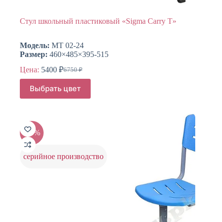
Стул школьный пластиковый «Sigma Сarry T»
Модель:
МТ 02-24
Размер:
460×485×395-515
Цена:
5400
₽
6750
₽
Первоначальная
Текущая
цена
цена:
Этот
Выбрать цвет
составляла
товар
5400 ₽.
имеет
6750 ₽.
несколько
вариаций.
Опции
-20%
можно
выбрать
на
серийное производство
странице
товара.