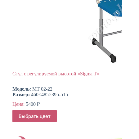
Стул c регулируемой высотой «Sigma T»
Модель:
МТ 02-22
Размер:
460×485×395-515
Цена:
5400
₽
Этот
Выбрать цвет
товар
имеет
несколько
вариаций.