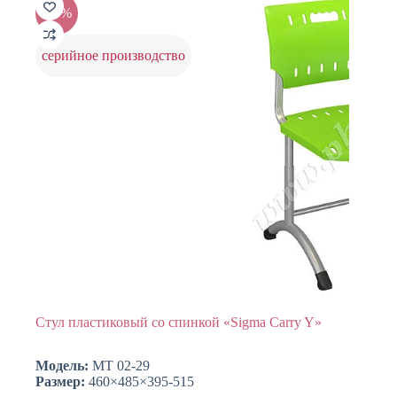
Опции
-20%
можно
выбрать
на
серийное производство
странице
товара.
Стул пластиковый со спинкой «Sigma Carry Y»
Модель:
МТ 02-29
Размер:
460×485×395-515