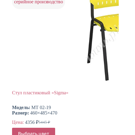
на
серийное производство
странице
товара.
Стул пластиковый «Sigma»
Модель:
МТ 02-19
Размер:
460×485×470
Цена:
4356
₽
5445
₽
Первоначальная
Текущая
цена
цена:
Этот
Выбрать цвет
составляла