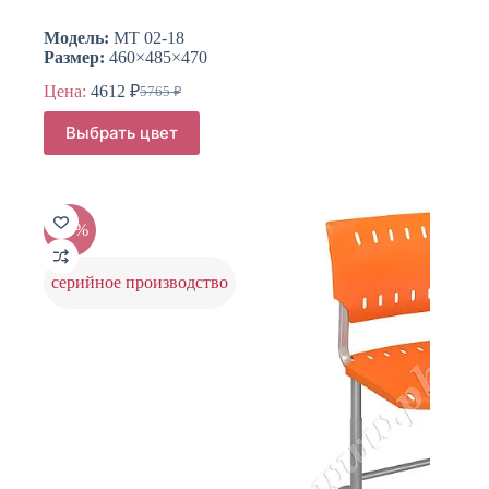
Модель:
МТ 02-18
Размер:
460×485×470
Цена:
4612
₽
5765
₽
Первоначальная
Текущая
цена
цена:
Этот
Выбрать цвет
составляла
товар
4612 ₽.
имеет
5765 ₽.
несколько
вариаций.
Опции
-20%
можно
выбрать
на
серийное производство
странице
товара.