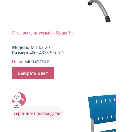
Стул регулируемый «Sigma Y»
Модель:
МТ 02-20
Размер:
460×485×395-515
Цена:
5400
₽
6750
₽
Первоначальная
Текущая
цена
цена:
Этот
Выбрать цвет
составляла
товар
5400 ₽.
имеет
6750 ₽.
несколько
вариаций.
Опции
-20%
можно
выбрать
на
серийное производство
странице
товара.