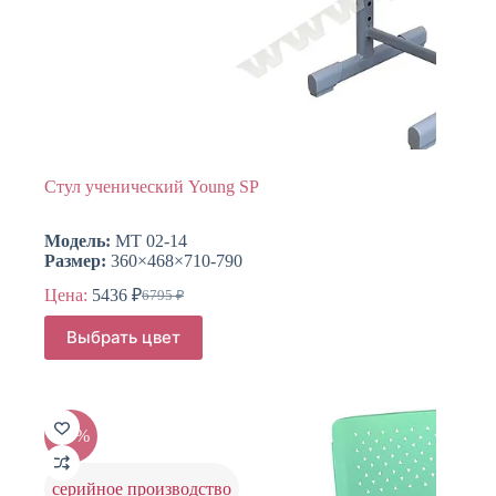
Стул ученический Young SP
Модель:
МТ 02-14
Размер:
360×468×710-790
Цена:
5436
₽
6795
₽
Первоначальная
Текущая
цена
цена:
Этот
Выбрать цвет
составляла
товар
5436 ₽.
имеет
6795 ₽.
несколько
вариаций.
Опции
-20%
можно
выбрать
на
серийное производство