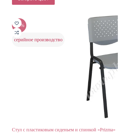
товар
4356 ₽.
имеет
5445 ₽.
несколько
вариаций.
Опции
-20%
можно
выбрать
на
серийное производство
странице
товара.
Стул с пластиковым сиденьем и спинкой «Prizma»