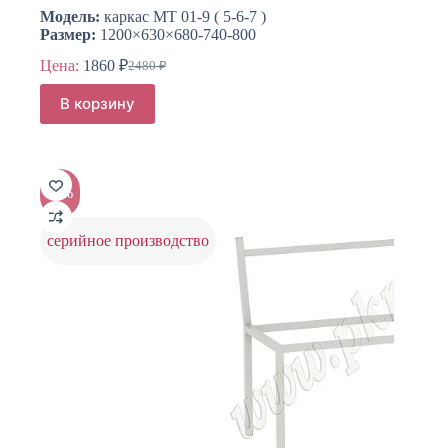
Модель:
каркас МТ 01-9 ( 5-6-7 )
Размер:
1200×630×680-740-800
Цена:
1860
₽
2480
₽
Первоначальная
Текущая
цена
цена:
В корзину
составляла
1860 ₽.
2480 ₽.
-4%
серийное производство