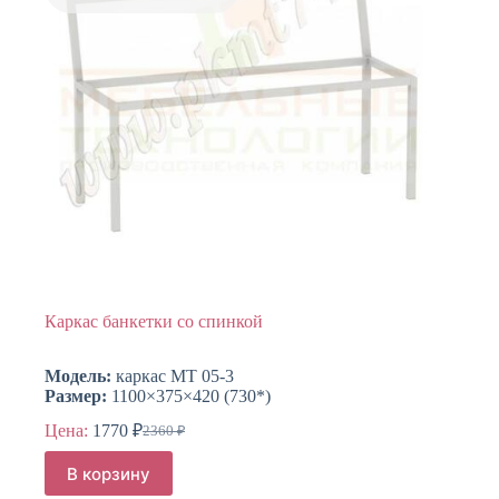
Каркас банкетки со спинкой
Модель:
каркас МТ 05-3
Размер:
1100×375×420 (730*)
Цена:
1770
₽
2360
₽
Первоначальная
Текущая
цена
цена:
В корзину
составляла
1770 ₽.