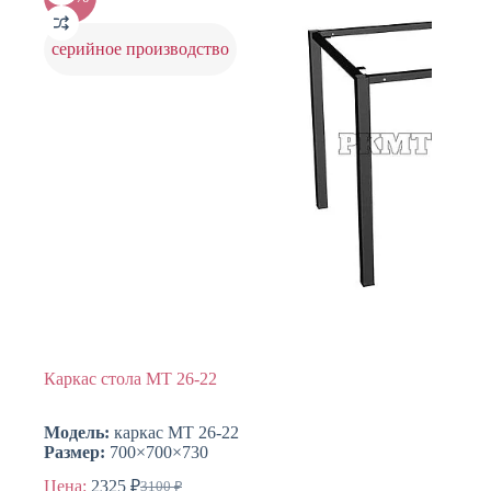
серийное производство
Каркас стола МТ 26-22
Модель:
каркас МТ 26-22
Размер:
700×700×730
Цена:
2325
₽
3100
₽