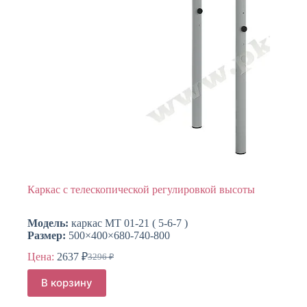
Каркас с телескопической регулировкой высоты
Модель:
каркас МТ 01-21 ( 5-6-7 )
Размер:
500×400×680-740-800
Цена:
2637
₽
3296
₽
Первоначальная
Текущая
цена
цена:
В корзину
составляла
2637 ₽.
3296 ₽.