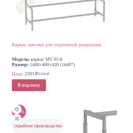
Каркас лавочки для спортивной раздевалки
Модель:
каркас МТ 05-8
Размер:
1400×400×420 (1640*)
Цена:
2503
₽
3338
₽
Первоначальная
Текущая
цена
цена:
В корзину
составляла
2503 ₽.
3338 ₽.
-20%
серийное производство