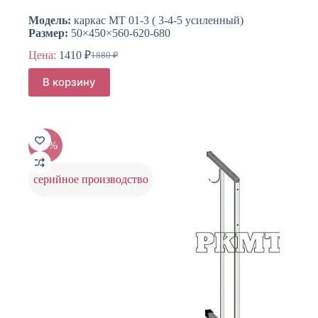
Модель:
каркас МТ 01-3 ( 3-4-5 усиленный)
Размер:
50×450×560-620-680
Цена:
1410
₽
1880
₽
Первоначальная
Текущая
цена
цена:
В корзину
составляла
1410 ₽.
1880 ₽.
-25%
серийное производство