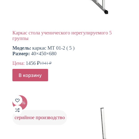
Каркас стола ученического нерегулируемого 5
группы
Модель:
каркас МТ 01-2 ( 5 )
Размер:
40×450×680
Цена:
1456
₽
1941
₽
Первоначальная
Текущая
цена
цена:
В корзину
составляла
1456 ₽.
1941 ₽.
-25%
серийное производство