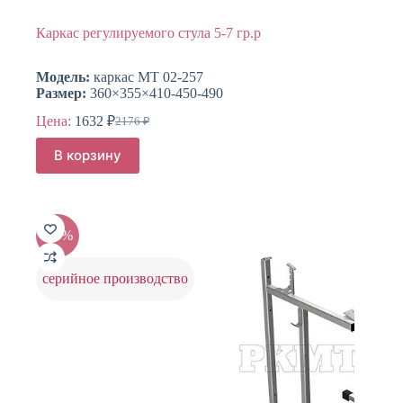
Каркас регулируемого стула 5-7 гр.р
Модель:
каркас МТ 02-257
Размер:
360×355×410-450-490
Цена:
1632
₽
2176
₽
Первоначальная
Текущая
цена
цена:
В корзину
составляла
1632 ₽.
2176 ₽.
-25%
серийное производство