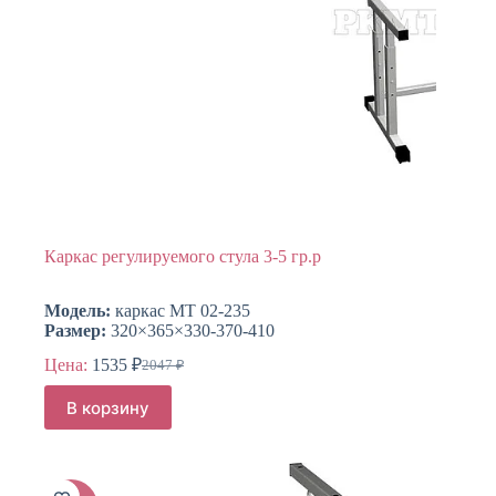
Каркас регулируемого стула 3-5 гр.р
Модель:
каркас МТ 02-235
Размер:
320×365×330-370-410
Цена:
1535
₽
2047
₽
Первоначальная
Текущая
цена
цена:
В корзину
составляла
1535 ₽.
2047 ₽.