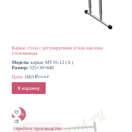
Каркас стола с регулируемым углом наклона
столешницы
Модель:
каркас МТ 01-12 ( 6 )
Размер:
525×30×840
Цена:
1663
₽
2218
₽
Первоначальная
Текущая
цена
цена:
В корзину
составляла
1663 ₽.
2218 ₽.
-25%
серийное производство