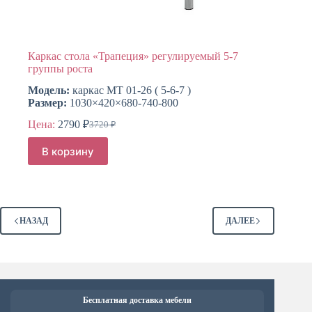
Каркас стола «Трапеция» регулируемый 5-7
группы роста
Модель:
каркас МТ 01-26 ( 5-6-7 )
Размер:
1030×420×680-740-800
Цена:
2790
₽
3720
₽
Первоначальная
Текущая
цена
цена:
В корзину
составляла
2790 ₽.
3720 ₽.
НАЗАД
ДАЛЕЕ
Бесплатная доставка мебели