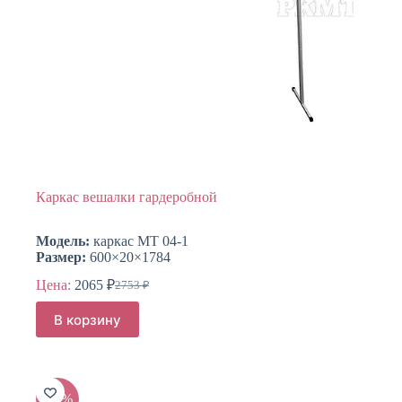
Каркас вешалки гардеробной
Модель:
каркас МТ 04-1
Размер:
600×20×1784
Цена:
2065
₽
2753
₽
Первоначальная
Текущая
цена
цена:
В корзину
составляла
2065 ₽.
2753 ₽.
-25%