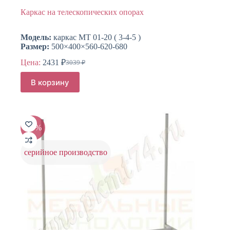
Каркас на телескопических опорах
Модель:
каркас МТ 01-20 ( 3-4-5 )
Размер:
500×400×560-620-680
Цена:
2431
₽
3039
₽
Первоначальная
Текущая
цена
цена:
В корзину
составляла
2431 ₽.
3039 ₽.
-25%
серийное производство