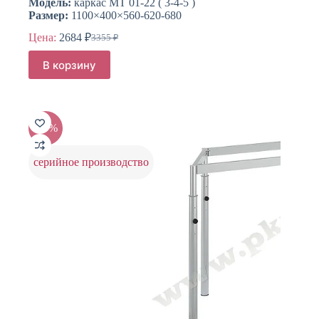
Модель:
каркас МТ 01-22 ( 3-4-5 )
Размер:
1100×400×560-620-680
Цена:
2684
₽
3355
₽
Первоначальная
Текущая
цена
цена:
В корзину
составляла
2684 ₽.
3355 ₽.
-25%
серийное производство