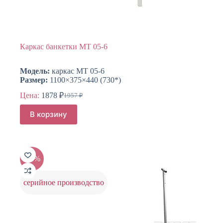
Каркас банкетки МТ 05-6
Модель:
каркас МТ 05-6
Размер:
1100×375×440 (730*)
Цена:
1878
₽
1957
₽
Первоначальная
Текущая
цена
цена:
В корзину
составляла
1878 ₽.
1957 ₽.
-25%
серийное производство