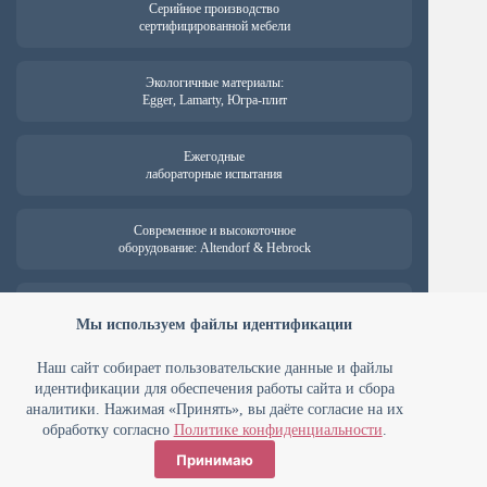
Серийное производство
сертифицированной мебели
Экологичные материалы:
Egger, Lamarty, Югра-плит
Ежегодные
лабораторные испытания
Современное и высокоточное
оборудование: Altendorf & Hebrock
Гарантия на продукцию —
от 18 месяцев
Мы используем файлы идентификации
Наш сайт собирает пользовательские данные и файлы
идентификации для обеспечения работы сайта и сбора
аналитики. Нажимая «Принять», вы даёте согласие на их
ООО ПК «Мебельные технологии» ИНН 7448127394 ОГРН
1107448022738
обработку согласно
Политике конфиденциальности
.
Юридический адрес: 454008 г. Челябинск, Комсомольский проспект,
Принимаю
д. 2
Политика конфиденциальности