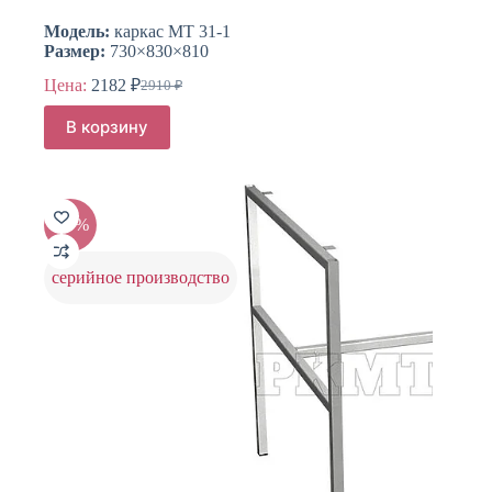
Модель:
каркас МТ 31-1
Размер:
730×830×810
Цена:
2182
₽
2910
₽
Первоначальная
Текущая
цена
цена:
В корзину
составляла
2182 ₽.
2910 ₽.
-25%
серийное производство