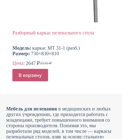
Разборный каркас пеленального стола
Модель:
каркас МТ 31-1 (разб.)
Размер:
730×830×810
Цена:
2647
₽
3530
₽
Первоначальная
Текущая
цена
цена:
В корзину
составляла
2647 ₽.
3530 ₽.
Мебель для пеленания
в медицинских и любых
других учреждениях, где приходится работать с
младенцами, требует повышенного внимания со
стороны производителя. Понимая это, мы
разработали ряд моделей, в том числе — каркасы
пеленальных столов, взяв за основу стальную